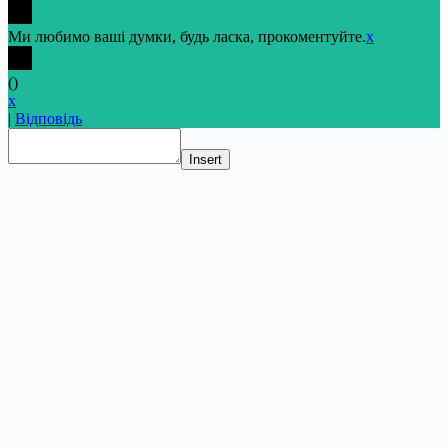
Ми любимо ваші думки, будь ласка, прокоментуйте.
x
(
)
x
|
Відповідь
Insert