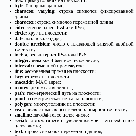
box:
прямоугольник на плоскости;
byte
: бинарные данные;
character varying:
строка символов фиксированной
длины;
character:
строка символов переменной длины;
cidr:
сетевой адрес IPv4 или IPv6;
circle:
круг на плоскости;
date
: дата в календаре;
double precision:
число с плавающей запятой двойной
точности;
inet:
адрес интернет IPv4 или IPv6;
integer
: знаковое 4-байтное целое число;
interval:
временной промежуток;
line:
бесконечная прямая на плоскости;
lseg:
отрезок на плоскости;
macaddr:
MAC-адрес;
money:
денежная величина;
path:
геометрический путь на плоскости;
point:
геометрическая точка на плоскости;
polygon:
многоугольник на плоскости;
real:
число с плавающей точкой одинарной точности;
smallint:
двухбайтовое целое число;
serial:
автоматически увеличиваемое четырехбитное
целое число;
text:
строка символов переменной длины;