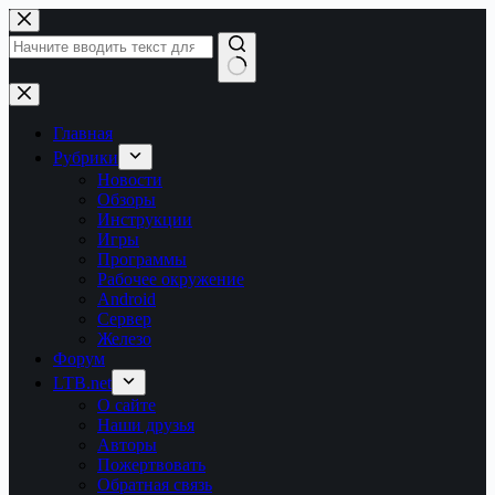
Перейти
к
сути
Ничего
не
найдено
Главная
Рубрики
Новости
Обзоры
Инструкции
Игры
Программы
Рабочее окружение
Android
Сервер
Железо
Форум
LTB.net
О сайте
Наши друзья
Авторы
Пожертвовать
Обратная связь