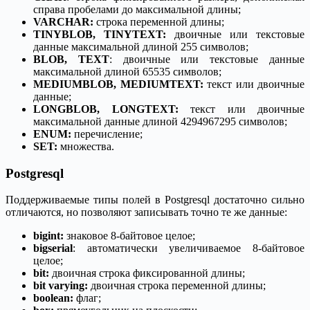
справа пробелами до максимальной длины;
VARCHAR:
строка переменной длины;
TINYBLOB, TINYTEXT:
двоичные или текстовые
данные максимальной длиной 255 символов;
BLOB, TEXT
: двоичные или текстовые данные
максимальной длиной 65535 символов;
MEDIUMBLOB, MEDIUMTEXT:
текст или двоичные
данные;
LONGBLOB, LONGTEXT:
текст или двоичные
максимальной данные длиной 4294967295 символов;
ENUM:
перечисление;
SET:
множества.
Postgresql
Поддерживаемые типы полей в Postgresql достаточно сильно
отличаются, но позволяют записывать точно те же данные:
bigint:
знаковое 8-байтовое целое;
bigserial
: автоматически увеличиваемое 8-байтовое
целое;
bit:
двоичная строка фиксированной длины;
bit varying:
двоичная строка переменной длины;
boolean:
флаг;