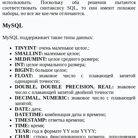
использовать. Поскольку оба решения пытаются
соответствовать синтаксису SQL, то они имеют похожие
наборы, но все же кое-чем отличаются.
MySQL
MySQL поддерживает такие типы данных:
TINYINT
: очень маленькое целое.;
SMALLINT:
маленькое целое;
MEDIUMINT:
целое среднего размера;
INT:
целое нормального размера;
BIGINT:
большое целое;
FLOAT:
знаковое число с плавающей запятой
одинарной точности;
DOUBLE, DOUBLE PRECISION, REAL:
знаковое
число с плавающей запятой двойной точности
DECIMAL, NUMERIC:
знаковое число с плавающей
запятой;
DATE:
дата;
DATETIME:
комбинация даты и времени;
TIMESTAMP:
отметка времени;
TIME:
время;
YEAR:
год в формате YY или YYYY;
CHAR
: строка фиксированного размера, дополняемая