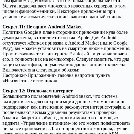
вам файлом с друзьями. И это не только социальные сети!
Услуга поддерживает множество известных серверов, в том
числе и файлообменники. Некоторые приложения при
установке автоматически записываются в данный список.
Секрет 11: Не одним Android Market
Политика Google в плане сторонних приложений куда более
демократична, в отличие от того же Apple. Для Android
отсутствует жёсткая привязка к Android Market (ныне Google
Play), вы можете установить на смартфон любые приложения.
Просто скачиваете из интернета *.apk файл и устанавливаете
его, в точности как на компьютере. Следует заметить, что для
защиты смартфона, по умолчанию данная опция отключена.
Включается она следующим образом:
Настройки>Приложения> галочка напротив пункта
«Неизвестные источники».
Секрет 12: Отключаем интернет
Большинство пользователей Android знают, что система
выходит в cеть для синхронизации данных. Но многие и не
подозревают, как интенсивно расходуется интернет-трафик, и
после бывают весьма удивлены результатами проверки
баланса. Запретить обмен данными можно и с помощью
виджета «Управление питанием» но это может подействовать
не на все приложения. Для стопроцентного контроля, лучше
всего установить специализированную программу APN-