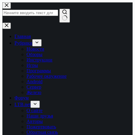
Перейти
к
сути
Ничего
не
найдено
Главная
Рубрики
Новости
Обзоры
Инструкции
Игры
Программы
Рабочее окружение
Android
Сервер
Железо
Форум
LTB.net
О сайте
Наши друзья
Авторы
Пожертвовать
Обратная связь