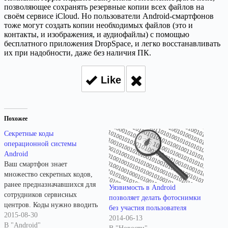
позволяющее сохранять резервные копии всех файлов на
своём сервисе iCloud. Но пользователи Android-смартфонов
тоже могут создать копии необходимых файлов (это и
контакты, и изображения, и аудиофайлы) с помощью
бесплатного приложения DropSpace, и легко восстанавливать
их при надобности, даже без наличия ПК.
Like
Похожее
Секретные коды
операционной системы
Android
Ваш смартфон знает
множество секретных кодов,
ранее предназначавшихся для
Уязвимость в Android
сотрудников сервисных
позволяет делать фотоснимки
центров. Коды нужно вводить
без участия пользователя
в стандартном приложении
2015-08-30
2014-06-13
телефона, там, где вы
В "Android"