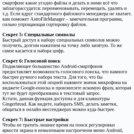
смартфоне какие угодно файлы и делать и ними всё что
заблагорассудится: переименовывать, перемещать, удалять и
т.д. Если вдруг стандартного файлового менеджера не хватает,
вам поможет AstroFileManager – замечательная программа,
сильно упрощающая сортировку файлов.
Секрет 5: Специальные символы
Быстрый доступ к набору специальных символов можно
получить, долгим нажатием на точку либо запятую. То же
самое касается и набора цифр.
Секрет 6: Голосовой поиск
Подавляющее большинство Android-смартфонов
предоставляет возможность голосового поиска, что намного
быстрее ручного набора текста. Для того, что бы
воспользоваться этой опцией нажмите значок микрофона на
виджете Google-поиска и произнесите искомую фразу, которая
тут же будет преобразована в текстовый запрос.
Кстати, данная функция доступна и для клавиатуры
Gingerbread. Как видите, набирать SMS, делать заметки,
общаться в онлайн-мессенджерах можно куда быстрее.
Секрет 7: Быстрые настройки
Чтобы не тратить лишнее время на поиск регулировки
яркости экрана в немаленьком настроечном меню Android,