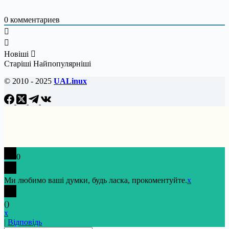
0
комментариев
Новіші
Старіші
Найпопулярніші
© 2010 - 2025
UALinux
0
Ми любимо ваші думки, будь ласка, прокоментуйте.
x
(
)
x
|
Відповідь