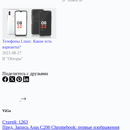
В "Новости"
указываете номер при звонке.
Активация кода происходит
автоматически, когда его
набор завершен. Обратите
внимание, часть
представленных ниже кодов
подходит не для всех
Телефоны Linux: Какие есть
смартфонов и не для всех
варианты?
версий…
2021-08-27
В "Обзоры"
Поделитесь с друзьями
ViGo
Статей: 1263
Пред.
Запись
Asus C200 Chromebook: первые изображения