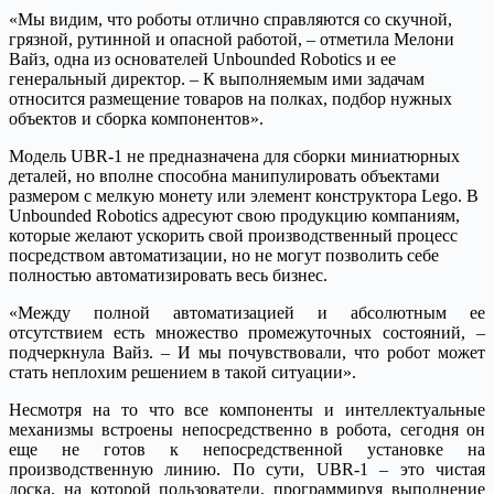
«Мы видим, что роботы отлично справляются со скучной,
грязной, рутинной и опасной работой, – отметила Мелони
Вайз, одна из основателей Unbounded Robotics и ее
генеральный директор. – К выполняемым ими задачам
относится размещение товаров на полках, подбор нужных
объектов и сборка компонентов».
Модель UBR-1 не предназначена для сборки миниатюрных
деталей, но вполне способна манипулировать объектами
размером с мелкую монету или элемент конструктора Lego. В
Unbounded Robotics адресуют свою продукцию компаниям,
которые желают ускорить свой производственный процесс
посредством автоматизации, но не могут позволить себе
полностью автоматизировать весь бизнес.
«Между полной автоматизацией и абсолютным ее
отсутствием есть множество промежуточных состояний, –
подчеркнула Вайз. – И мы почувствовали, что робот может
стать неплохим решением в такой ситуации».
Несмотря на то что все компоненты и интеллектуальные
механизмы встроены непосредственно в робота, сегодня он
еще не готов к непосредственной установке на
производственную линию. По сути, UBR-1 – это чистая
доска, на которой пользователи, программируя выполнение