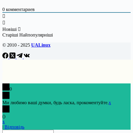
0
комментариев
Новіші
Старіші
Найпопулярніші
© 2010 - 2025
UALinux
0
Ми любимо ваші думки, будь ласка, прокоментуйте.
x
(
)
x
|
Відповідь