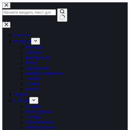
Перейти
к
сути
Ничего
не
найдено
Главная
Рубрики
Новости
Обзоры
Инструкции
Игры
Программы
Рабочее окружение
Android
Сервер
Железо
Форум
LTB.net
О сайте
Наши друзья
Авторы
Пожертвовать
Обратная связь