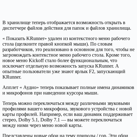
В хранилище теперь отображается возможность открыть в
диспетчере файлов действия для папок и файлов хранилища.
« Показать KRunner» удален из контекстного меню рабочего
стола (щелкните правой кнопкой мыши). По словам
разработчиков, это реализовано в основном для того, чтобы не
загромождать контекстное меню рабочего стола. Кроме того,
новое меню Kickoff стало более функциональным, что
исключает отдельную возможность запуска KRunner. А
опытные пользователи уже знают ярлык F2, запускающий
KRunner.
Апплет « Аудио» теперь показывает полные имена динамиков
и микрофонов при наведении курсора мыши.
Теперь можно переключаться между различными звуковыми
профилями вашего микрофона, звукового устройства с новой
карты профилей. Например, если ваш динамик поддерживает
стерео, Dolby 5.1, Dolby 7.1 — вы можете переключаться
между ними через меню новой карты.
Представлены новые обои на тему природы / гор. Эти обои