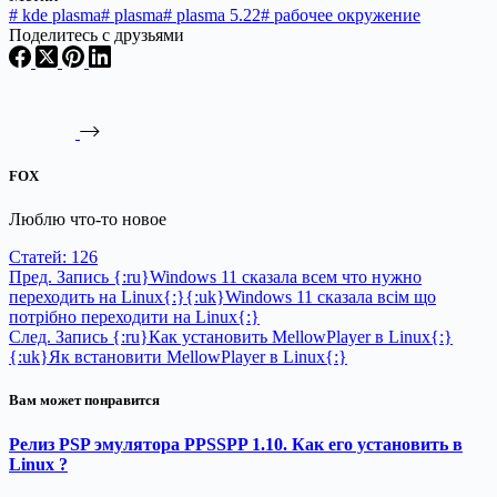
#
kde plasma
#
plasma
#
plasma 5.22
#
рабочее окружение
Поделитесь с друзьями
FOX
Люблю что-то новое
Статей: 126
Пред.
Запись
{:ru}Windows 11 сказала всем что нужно
переходить на Linux{:}{:uk}Windows 11 сказала всім що
потрібно переходити на Linux{:}
След.
Запись
{:ru}Как установить MellowPlayer в Linux{:}
{:uk}Як встановити MellowPlayer в Linux{:}
Вам может понравится
Релиз PSP эмулятора PPSSPP 1.10. Как его установить в
Linux ?