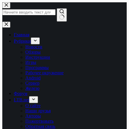
Перейти
к
сути
Ничего
не
найдено
Главная
Рубрики
Новости
Обзоры
Инструкции
Игры
Программы
Рабочее окружение
Android
Сервер
Железо
Форум
LTB.net
О сайте
Наши друзья
Авторы
Пожертвовать
Обратная связь