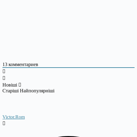
13
комментариев
Новіші
Старіші
Найпопулярніші
Victor.Rom