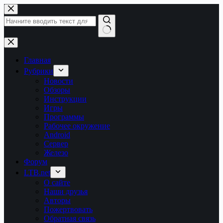
Перейти
к
сути
Ничего
не
найдено
Главная
Рубрики
Новости
Обзоры
Инструкции
Игры
Программы
Рабочее окружение
Android
Сервер
Железо
Форум
LTB.net
О сайте
Наши друзья
Авторы
Пожертвовать
Обратная связь