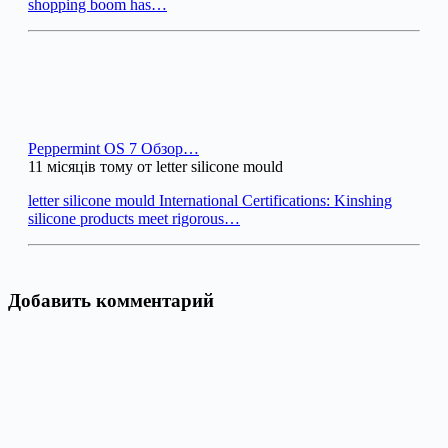
shopping boom has…
Peppermint OS 7 Обзор…
11 місяців тому от letter silicone mould
letter silicone mould International Certifications: Kinshing
silicone products meet rigorous…
Добавить комментарий