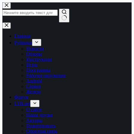
Перейти
к
сути
Ничего
не
найдено
Главная
Рубрики
Новости
Обзоры
Инструкции
Игры
Программы
Рабочее окружение
Android
Сервер
Железо
Форум
LTB.net
О сайте
Наши друзья
Авторы
Пожертвовать
Обратная связь