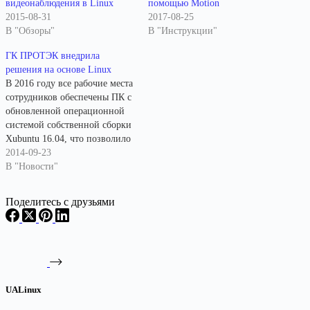
видеонаблюдения в Linux
помощью Motion
2015-08-31
2017-08-25
В "Обзоры"
В "Инструкции"
ГК ПРОТЭК внедрила
решения на основе Linux
В 2016 году все рабочие места
сотрудников обеспечены ПК с
обновленной операционной
системой собственной сборки
Xubuntu 16.04, что позволило
полностью отказаться от
2014-09-23
использования программных
В "Новости"
продуктов Microsoft
Corporation и повысить
Поделитесь с друзьями
эффективность использования
рабочего времени путем
исключения установки не
типичных для бизнес-
процесса программ.
Корпоративные сервисы,
UALinux
такие как: сервер баз данных
PostgreSQL, сервер…