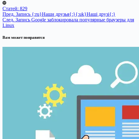
Статей: 829
Пред.
Запись
{:ru}Наши друзья{:}{:uk}Наші друзі{:}
След.
Запись
Google заблокировала популярные браузеры для
Linux
Вам может понравится