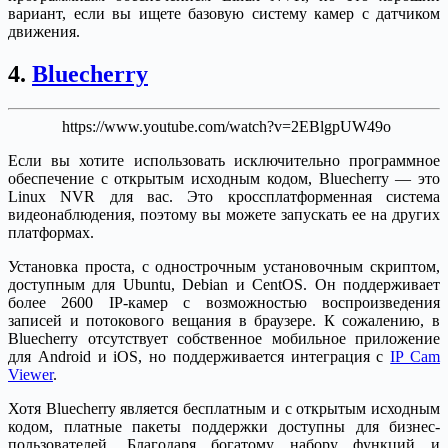
вариант, если вы ищете базовую систему камер с датчиком
движения.
4.
Bluecherry
https://www.youtube.com/watch?v=2EBlgpUW49o
Если вы хотите использовать исключительно программное
обеспечение с открытым исходным кодом, Bluecherry — это
Linux NVR для вас. Это кроссплатформенная система
видеонаблюдения, поэтому вы можете запускать ее на других
платформах.
Установка проста, с однострочным установочным скриптом,
доступным для Ubuntu, Debian и CentOS. Он поддерживает
более 2600 IP-камер с возможностью воспроизведения
записей и потокового вещания в браузере. К сожалению, в
Bluecherry отсутствует собственное мобильное приложение
для Android и iOS, но поддерживается интеграция с
IP Cam
Viewer
.
Хотя Bluecherry является бесплатным и с открытым исходным
кодом, платные пакеты поддержки доступны для бизнес-
пользователей. Благодаря богатому набору функций и