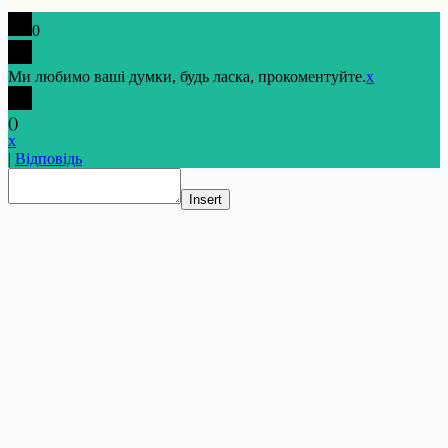
0
Ми любимо ваші думки, будь ласка, прокоментуйте.
x
(
)
x
|
Відповідь
Insert