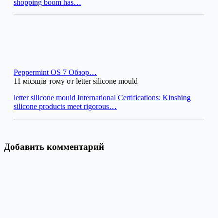
shopping boom has…
Peppermint OS 7 Обзор…
11 місяців тому от letter silicone mould
letter silicone mould International Certifications: Kinshing
silicone products meet rigorous…
Добавить комментарий