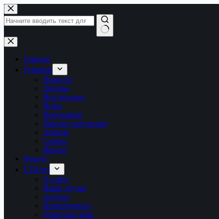
Перейти
к
сути
Ничего
не
найдено
Главная
Рубрики
Новости
Обзоры
Инструкции
Игры
Программы
Рабочее окружение
Android
Сервер
Железо
Форум
LTB.net
О сайте
Наши друзья
Авторы
Пожертвовать
Обратная связь