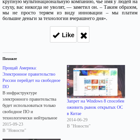
крупную мультинациональную компанию, чье имя у людей на
слуху, вас никогда не уволят, — заметил он. – Таким образом,
мы не просто теряем из виду инновации – мы платим
большие деньги за технологии вчерашнего дня».
Like
Похожее
Прощай Америка:
Электронное правительство
России перейдет на свободное
ПО
В инфраструктуре
электронного правительства
Запрет на Windows 8 способен
будет использоваться только
оживить рынок открытых ОС
свободное ПО и
в Китае
технологически нейтральное
2014-06-29
аппаратное обеспечение. От
2015-09-23
В "Новости"
проприетарных решений
В "Новости"
американских вендоров