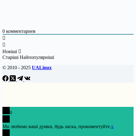
0
комментариев
Новіші
Старіші
Найпопулярніші
© 2010 - 2025
UALinux
0
Ми любимо ваші думки, будь ласка, прокоментуйте.
x