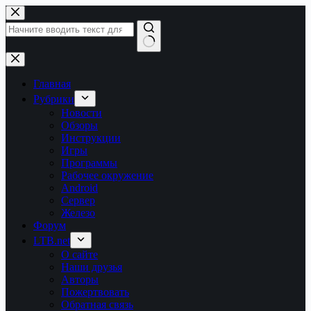
Перейти
к
сути
Ничего
не
найдено
Главная
Рубрики
Новости
Обзоры
Инструкции
Игры
Программы
Рабочее окружение
Android
Сервер
Железо
Форум
LTB.net
О сайте
Наши друзья
Авторы
Пожертвовать
Обратная связь