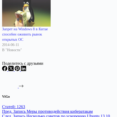
планируется отказаться.
Минкомсвязи запланировало
перевод технологических
сервисов электронного
правительства на свободное
программное обеспечение
Запрет на Windows 8 в Китае
(ПО) и технологически
способен оживить рынок
нейтральное аппаратное
открытых ОС
обеспечение. Сейчас они
2014-06-11
используют несвободное ПО
В "Новости"
и технологически не
нейтральное аппаратное и
Поделитесь с друзьями
системное…
ViGo
Статей: 1263
Пред.
Запись
Меры противодействия кибератакам
След.
Запись
Несколько советов по ускорению Ubuntu 13.10