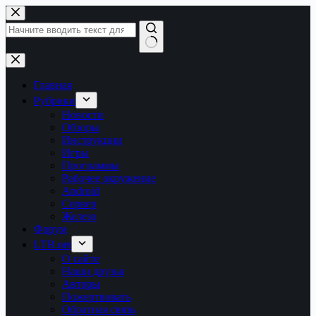
Перейти
к
сути
Ничего
не
найдено
Главная
Рубрики
Новости
Обзоры
Инструкции
Игры
Программы
Рабочее окружение
Android
Сервер
Железо
Форум
LTB.net
О сайте
Наши друзья
Авторы
Пожертвовать
Обратная связь