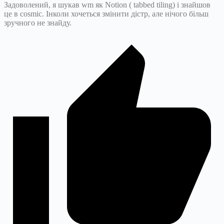
Задоволений, я шукав wm як Notion ( tabbed tiling) і знайшов
це в cosmic. Інколи хочеться змінити дістр, але нічого більш
зручного не знайду.