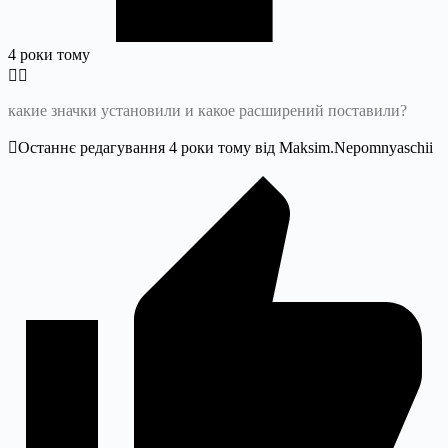
4 роки тому
какие значки установили и какое расширений поставили?
Останнє редагування 4 роки тому від Maksim.Nepomnyaschii