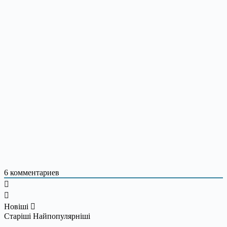
6
комментариев
Новіші
Старіші
Найпопулярніші