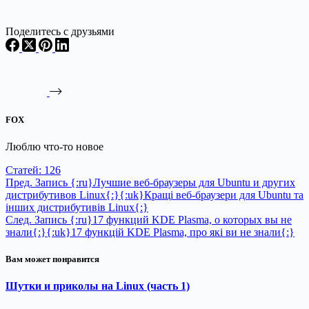
Поделитесь с друзьями
FOX
Люблю что-то новое
Статей: 126
Пред.
Запись
{:ru}Лучшие веб-браузеры для Ubuntu и других
дистрибутивов Linux{:}{:uk}Кращі веб-браузери для Ubuntu та
інших дистрибутивів Linux{:}
След.
Запись
{:ru}17 функций KDE Plasma, о которых вы не
знали{:}{:uk}17 функцій KDE Plasma, про які ви не знали{:}
Вам может понравится
Шутки и приколы на Linux (часть 1)