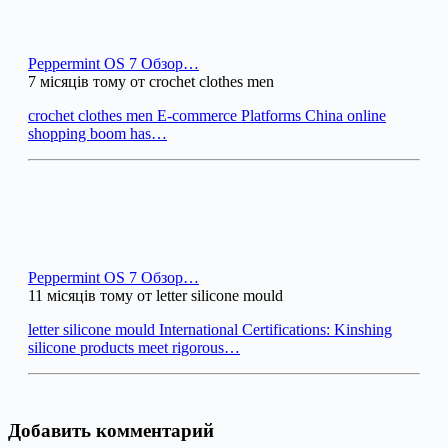
Peppermint OS 7 Обзор…
7 місяців тому от crochet clothes men
crochet clothes men E-commerce Platforms China online
shopping boom has…
Peppermint OS 7 Обзор…
11 місяців тому от letter silicone mould
letter silicone mould International Certifications: Kinshing
silicone products meet rigorous…
Добавить комментарий