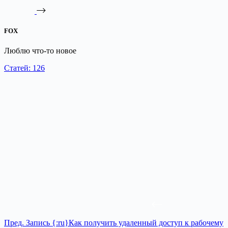
FOX
Люблю что-то новое
Статей: 126
Пред.
Запись
{:ru}Как получить удаленный доступ к рабочему