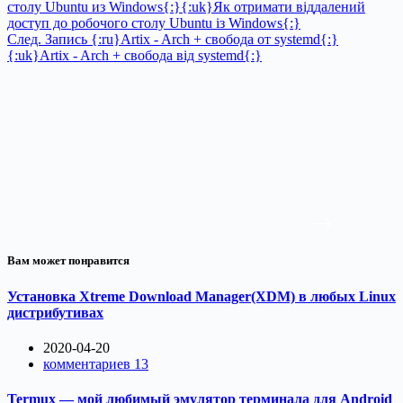
столу Ubuntu из Windows{:}{:uk}Як отримати віддалений
доступ до робочого столу Ubuntu із Windows{:}
След.
Запись
{:ru}Artix - Arch + свобода от systemd{:}
{:uk}Artix - Arch + свобода від systemd{:}
Вам может понравится
Установка Xtreme Download Manager(XDM) в любых Linux
дистрибутивах
2020-04-20
комментариев 13
Termux — мой любимый эмулятор терминала для Android