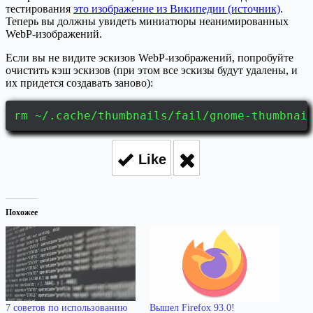
тестирования
это изображение из Википедии (источник)
.
Теперь вы должны увидеть миниатюры неанимированных
WebP-изображений.
Если вы не видите эскизов WebP-изображений, попробуйте
очистить кэш эскизов (при этом все эскизы будут удалены, и
их придется создавать заново):
rm ~/.cache/thumbnails/fail/gnome-thumbnai
Like
Похожее
7 советов по использованию
Вышел Firefox 93.0!