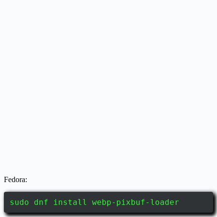
Fedora:
sudo dnf install webp-pixbuf-loader