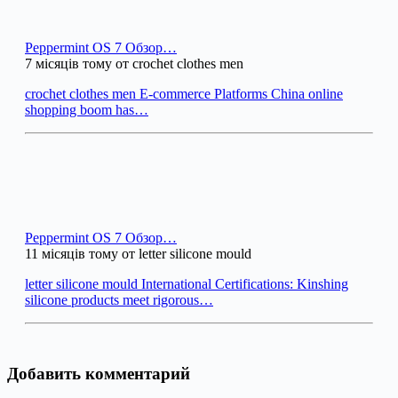
Peppermint OS 7 Обзор…
7 місяців тому от crochet clothes men
crochet clothes men E-commerce Platforms China online
shopping boom has…
Peppermint OS 7 Обзор…
11 місяців тому от letter silicone mould
letter silicone mould International Certifications: Kinshing
silicone products meet rigorous…
Добавить комментарий