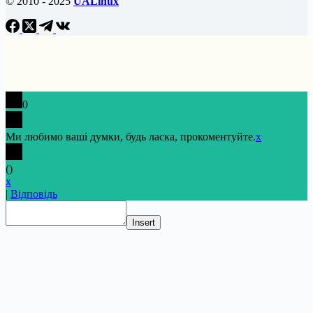
© 2010 - 2025
UALinux
0
Ми любимо ваші думки, будь ласка, прокоментуйте.
x
(
)
x
|
Відповідь
Insert