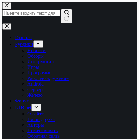
Перейти
к
сути
Ничего
не
найдено
Главная
Рубрики
Новости
Обзоры
Инструкции
Игры
Программы
Рабочее окружение
Android
Сервер
Железо
Форум
LTB.net
О сайте
Наши друзья
Авторы
Пожертвовать
Обратная связь