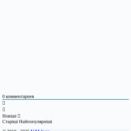
0
комментариев
Новіші
Старіші
Найпопулярніші