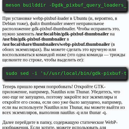
meson builddir -Dgdk_pixbuf_query_loaders_
При установке webp-pixbuf-loader в Ubuntu (и, вероятно, в
Debian тоже), файл thumbnailer имеет неправильное
расположение gdk-pixbuf-thumbnailer. Чтобы исправить это,
нужно заменить
/usr/local/bin/gdk-pixbuf-thumbnailer
на
/usr/bin/gdk-pixbuf-thumbnailer
в
/usr/local/share/thumbnailers/webp-pixbuf.thumbnailer
(в
обоих экземплярах). Вы можете сделать это вручную или
воспользоваться командой ниже (это одна команда — трижды
щелкните по строке, чтобы выделить ее):
sudo sed -i 's//usr/local/bin/gdk-pixbuf-t
Теперь пришло время попробовать! Откройте GTK-
приложение, например, Nautilus или Thunar. Убедитесь, что
оно еще не запущено, поэтому закройте все экземпляры и
откройте его снова, если оно уже было запущено, например,
если вы используете Nautilus или Thunar, вы можете выйти из
всех экземпляров, выполнив nautilus -q или thunar -q.
Далее перейдите в папку, содержащую статические WebP-
изображения. Если хотите, можете использовать для