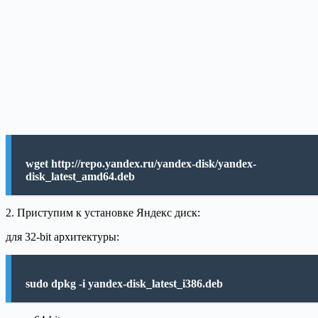
wget http://repo.yandex.ru/yandex-disk/yandex-
disk_latest_amd64.deb
2. Приступим к установке Яндекс диск:
для 32-bit архитектуры:
sudo dpkg -i yandex-disk_latest_i386.deb