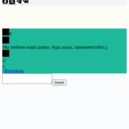
0
Ми любимо ваші думки, будь ласка, прокоментуйте.
x
(
)
x
|
Відповідь
Insert