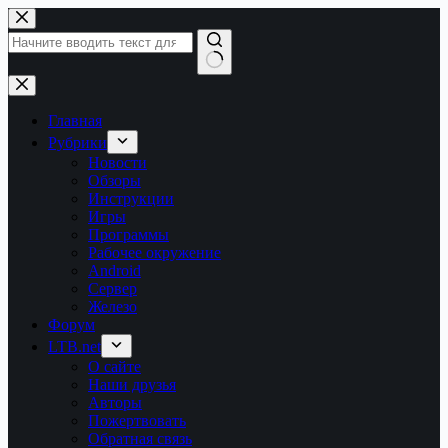
Перейти
к
сути
Ничего
не
найдено
Главная
Рубрики
Новости
Обзоры
Инструкции
Игры
Программы
Рабочее окружение
Android
Сервер
Железо
Форум
LTB.net
О сайте
Наши друзья
Авторы
Пожертвовать
Обратная связь