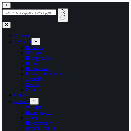
Перейти
к
сути
Ничего
не
найдено
Главная
Рубрики
Новости
Обзоры
Инструкции
Игры
Программы
Рабочее окружение
Android
Сервер
Железо
Форум
LTB.net
О сайте
Наши друзья
Авторы
Пожертвовать
Обратная связь