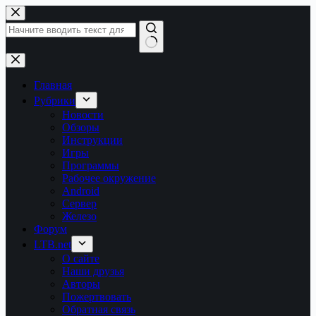
Перейти
к
сути
Ничего
не
найдено
Главная
Рубрики
Новости
Обзоры
Инструкции
Игры
Программы
Рабочее окружение
Android
Сервер
Железо
Форум
LTB.net
О сайте
Наши друзья
Авторы
Пожертвовать
Обратная связь