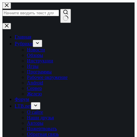
Перейти
к
сути
Ничего
не
найдено
Главная
Рубрики
Новости
Обзоры
Инструкции
Игры
Программы
Рабочее окружение
Android
Сервер
Железо
Форум
LTB.net
О сайте
Наши друзья
Авторы
Пожертвовать
Обратная связь