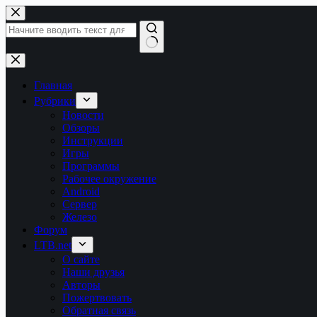
Перейти
к
сути
Ничего
не
найдено
Главная
Рубрики
Новости
Обзоры
Инструкции
Игры
Программы
Рабочее окружение
Android
Сервер
Железо
Форум
LTB.net
О сайте
Наши друзья
Авторы
Пожертвовать
Обратная связь