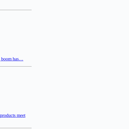
ng boom has…
e products meet