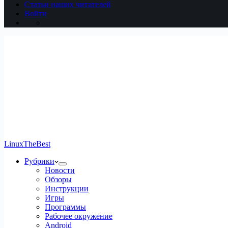
Статьи наших читателей
Войти
LinuxTheBest
Рубрики
Новости
Обзоры
Инструкции
Игры
Программы
Рабочее окружение
Android