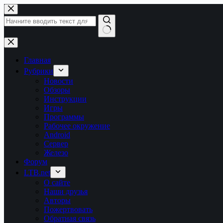
Перейти
к
сути
Ничего
не
найдено
Главная
Рубрики
Новости
Обзоры
Инструкции
Игры
Программы
Рабочее окружение
Android
Сервер
Железо
Форум
LTB.net
О сайте
Наши друзья
Авторы
Пожертвовать
Обратная связь