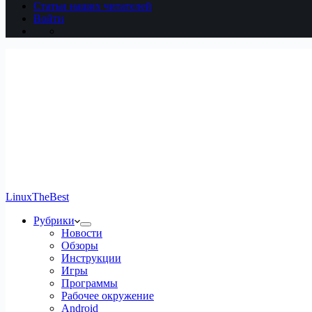
Статьи наших читателей
Войти
LinuxTheBest
Рубрики
Новости
Обзоры
Инструкции
Игры
Программы
Рабочее окружение
Android