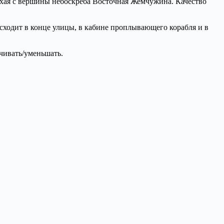
хая с вершины небоскрёба Восточная Жемчужина. Качество
исходит в конце улицы, в кабине проплывающего корабля и в
чивать/уменьшать.