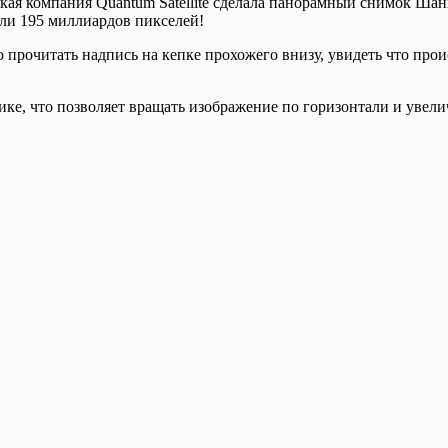
ая компания Quantum Satellite сделала панорамный снимок Шан
или 195 миллиардов пикселей!
о прочитать надпись на кепке прохожего внизу, увидеть что про
ке, что позволяет вращать изображение по горизонтали и увели