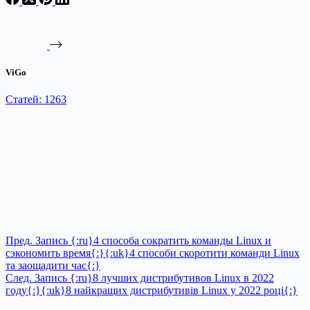
ViGo
Статей: 1263
Пред.
Запись
{:ru}4 способа сократить команды Linux и
сэкономить время{:}{:uk}4 способи скоротити команди Linux
та заощадити час{:}
След.
Запись
{:ru}8 лучших дистрибутивов Linux в 2022
году{:}{:uk}8 найкращих дистрибутивів Linux у 2022 році{:}