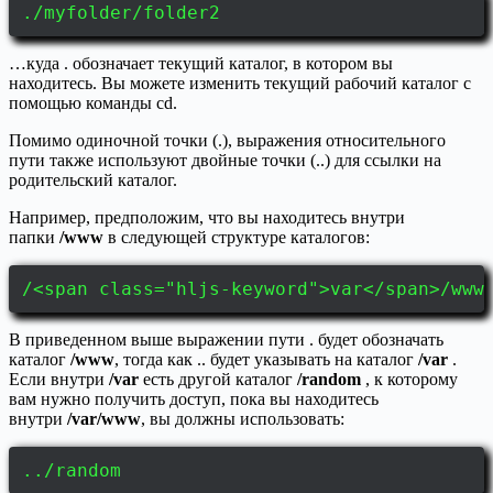
./myfolder/folder2
…куда . обозначает текущий каталог, в котором вы
находитесь. Вы можете изменить текущий рабочий каталог с
помощью команды cd.
Помимо одиночной точки (.), выражения относительного
пути также используют двойные точки (..) для ссылки на
родительский каталог.
Например, предположим, что вы находитесь внутри
папки
/www
в следующей структуре каталогов:
/<span class="hljs-keyword">var</span>/www
В приведенном выше выражении пути . будет обозначать
каталог
/www
, тогда как .. будет указывать на каталог
/var
.
Если внутри
/var
есть другой каталог
/random
, к которому
вам нужно получить доступ, пока вы находитесь
внутри
/var/www
, вы должны использовать:
../random