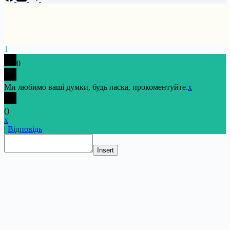
1
0
Ми любимо ваші думки, будь ласка, прокоментуйте.
x
(
)
x
|
Відповідь
Insert