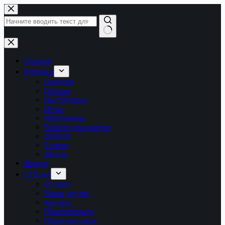
Перейти
к
сути
Ничего
не
найдено
Главная
Рубрики
Новости
Обзоры
Инструкции
Игры
Программы
Рабочее окружение
Android
Сервер
Железо
Форум
LTB.net
О сайте
Наши друзья
Авторы
Пожертвовать
Обратная связь