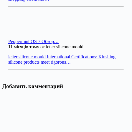
Peppermint OS 7 Обзор…
11 місяців тому от letter silicone mould
letter silicone mould International Certifications: Kinshing
silicone products meet rigorous…
Добавить комментарий