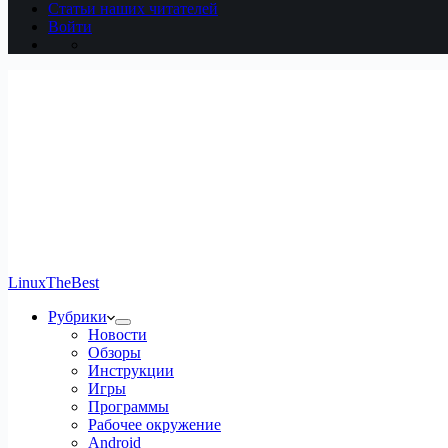
Статьи наших читателей
Войти
LinuxTheBest
Рубрики
Новости
Обзоры
Инструкции
Игры
Программы
Рабочее окружение
Android