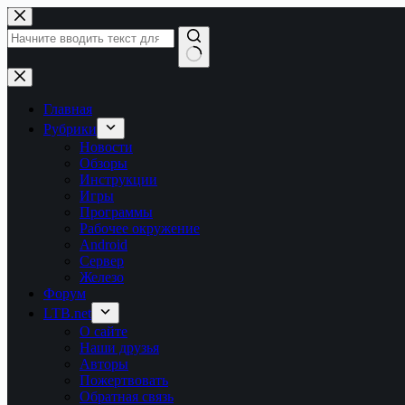
Перейти
к
сути
Ничего
не
найдено
Главная
Рубрики
Новости
Обзоры
Инструкции
Игры
Программы
Рабочее окружение
Android
Сервер
Железо
Форум
LTB.net
О сайте
Наши друзья
Авторы
Пожертвовать
Обратная связь