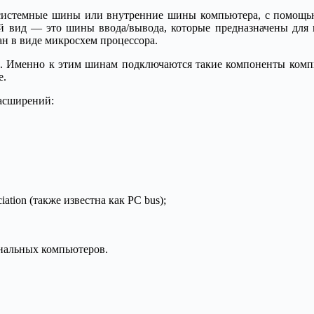
о системные шины или внутренние шины компьютера, с помощь
рой вид — это шины ввода/вывода, которые предназначены дл
ан в виде микросхем процессора.
Именно к этим шинам подключаются такие компоненты компьюте
е.
асширений:
ation (также известна как PC bus);
ональных компьютеров.