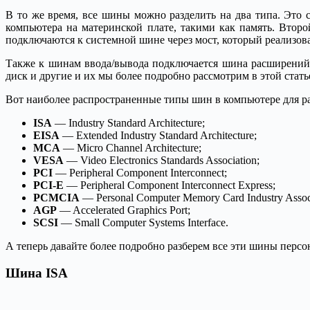
В то же время, все шины можно разделить на два типа. Эт
компьютера на материнской плате, такими как память. Вто
подключаются к системной шине через мост, который реализов
Также к шинам ввода/вывода подключается шина расширений. 
диск и другие и их мы более подробно рассмотрим в этой стать
Вот наиболее распространенные типы шин в компьютере для р
ISA
— Industry Standard Architecture;
EISA
— Extended Industry Standard Architecture;
MCA
— Micro Channel Architecture;
VESA
— Video Electronics Standards Association;
PCI
— Peripheral Component Interconnect;
PCI-E
— Peripheral Component Interconnect Express;
PCMCIA
— Personal Computer Memory Card Industry Associ
AGP
— Accelerated Graphics Port;
SCSI
— Small Computer Systems Interface.
А теперь давайте более подробно разберем все эти шины перс
Шина ISA