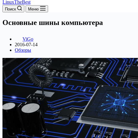
LinuxTheBest
Поиск
Меню
Основные шины компьютера
ViGo
2016-07-14
Обзоры