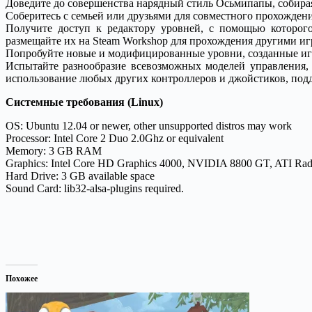
Доведите до совершенства нарядный стиль Осьмипапы, собира
Соберитесь с семьей или друзьями для совместного прохожден
Получите доступ к редактору уровней, с помощью которого
размещайте их на Steam Workshop для прохождения другими иг
Попробуйте новые и модифицированные уровни, созданные игро
Испытайте разнообразие всевозможных моделей управления, 
использование любых других контроллеров и джойстиков, под
Системные требования (Linux)
OS: Ubuntu 12.04 or newer, other unsupported distros may work
Processor: Intel Core 2 Duo 2.0Ghz or equivalent
Memory: 3 GB RAM
Graphics: Intel Core HD Graphics 4000, NVIDIA 8800 GT, ATI Radeon
Hard Drive: 3 GB available space
Sound Card: lib32-alsa-plugins required.
Похожее