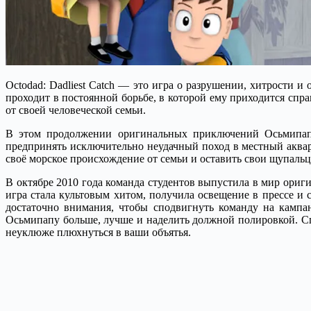
Octodad: Dadliest Catch — это игра о разрушении, хитрости
проходит в постоянной борьбе, в которой ему приходится сп
от своей человеческой семьи.
В этом продолжении оригинальных приключений Осьмипапы
предпринять исключительно неудачный поход в местный аквари
своё морское происхождение от семьи и оставить свои щупал
В октябре 2010 года команда студентов выпустила в мир ориг
игра стала культовым хитом, получила освещение в прессе и 
достаточно внимания, чтобы сподвигнуть команду на кампан
Осьмипапу больше, лучше и наделить должной полировкой. Спус
неуклюже плюхнуться в ваши объятья.