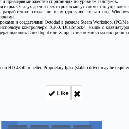
я и примеряя множество спрятанных по уровням галстуков.
ия игры. От двух до четырех игроков могут совместно управля
 разработчики создавали игру (доступен только под Window
роками.
ками и создателями Octodad в разделе Steam Workshop. (PC/Mac
используя контроллеры X360, DualShock4, мышь с клавиатуро
держивающих DirectInput или XInput с возможностью настройк
 HD 4850 or better. Proprietary fglrx (stable) driver may be requir
Like