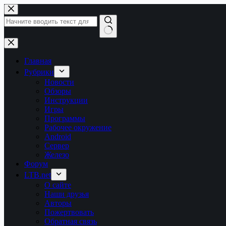
Перейти
к
сути
Ничего
не
найдено
Главная
Рубрики
Новости
Обзоры
Инструкции
Игры
Программы
Рабочее окружение
Android
Сервер
Железо
Форум
LTB.net
О сайте
Наши друзья
Авторы
Пожертвовать
Обратная связь