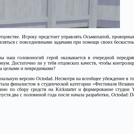
 и отцовстве. Игроку предстоит управлять Осьмипапой, прово
равляться с повседневными задачами при помощи своих бескост
 наш головоногий герой оказывается в очередной передр
ум. Достаточно ли у тебя отцовских качеств, чтобы контролир
ьца целыми и невредимыми?
инальную версию Octodad. Несмотря на всеобщее убеждение в том
стала финалистом в студенческой категории «Фестиваля Независи
ию по сбору средств на Kickstarter и формирование студии 
тя два с половиной года после начала разработки, Octodad: Da