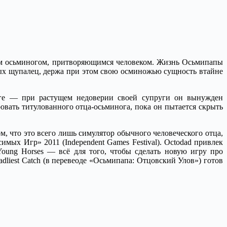
рным осьминогом, притворяющимся человеком. Жизнь Осьмипапы
ных щупалец, держа при этом свою осминожью сущность втайне
яге — при растущем недоверии своей супруги он вынужден
овать титулованного отца-осьминога, пока он пытается скрыть
, что это всего лишь симулятор обычного человеческого отца,
мых Игр» 2011 (Independent Games Festival). Octodad привлек
Young Horses — всё для того, чтобы сделать новую игру про
dliest Catch (в перевеоде «Осьмипапа: Отцовский Улов») готов