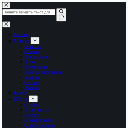
Перейти
к
сути
Ничего
не
найдено
Главная
Рубрики
Новости
Обзоры
Инструкции
Игры
Программы
Рабочее окружение
Android
Сервер
Железо
Форум
LTB.net
О сайте
Наши друзья
Авторы
Пожертвовать
Обратная связь