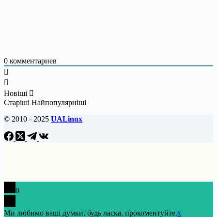
0
комментариев
Новіші
Старіші
Найпопулярніші
© 2010 - 2025
UALinux
0
Ми любимо ваші думки, будь ласка, прокоментуйте.
x