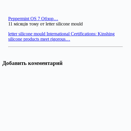
Peppermint OS 7 Обзор…
11 місяців тому от letter silicone mould
letter silicone mould International Certifications: Kinshing
silicone products meet rigorous…
Добавить комментарий