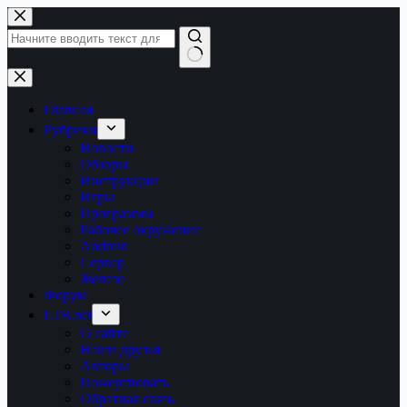
Перейти
к
сути
Ничего
не
найдено
Главная
Рубрики
Новости
Обзоры
Инструкции
Игры
Программы
Рабочее окружение
Android
Сервер
Железо
Форум
LTB.net
О сайте
Наши друзья
Авторы
Пожертвовать
Обратная связь