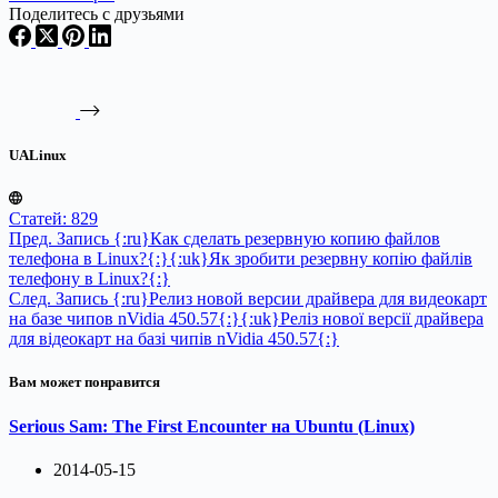
Поделитесь с друзьями
UALinux
Статей: 829
Пред.
Запись
{:ru}Как сделать резервную копию файлов
телефона в Linux?{:}{:uk}Як зробити резервну копію файлів
телефону в Linux?{:}
След.
Запись
{:ru}Релиз новой версии драйвера для видеокарт
на базе чипов nVidia 450.57{:}{:uk}Реліз нової версії драйвера
для відеокарт на базі чипів nVidia 450.57{:}
Вам может понравится
Serious Sam: The First Encounter на Ubuntu (Linux)
2014-05-15