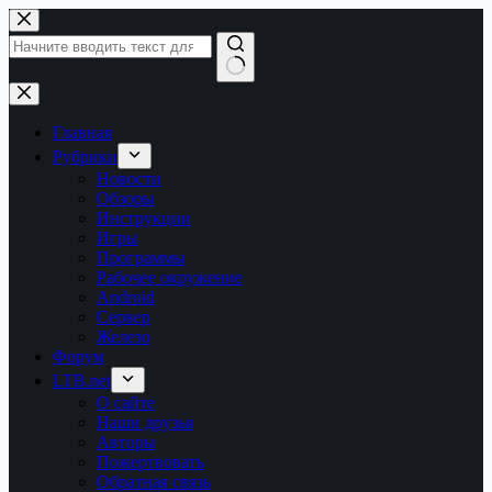
Перейти
к
сути
Ничего
не
найдено
Главная
Рубрики
Новости
Обзоры
Инструкции
Игры
Программы
Рабочее окружение
Android
Сервер
Железо
Форум
LTB.net
О сайте
Наши друзья
Авторы
Пожертвовать
Обратная связь