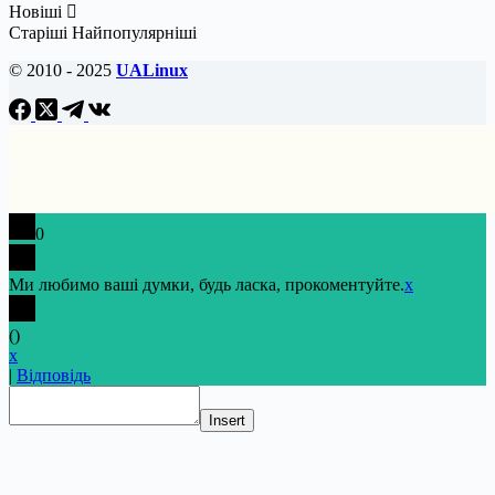
Новіші
Старіші
Найпопулярніші
© 2010 - 2025
UALinux
0
Ми любимо ваші думки, будь ласка, прокоментуйте.
x
(
)
x
|
Відповідь
Insert