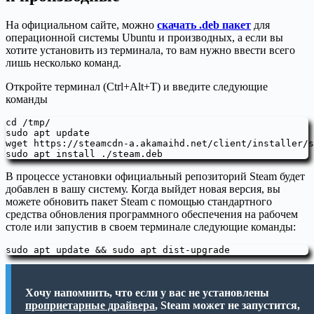
На официальном сайте, можно
скачать .deb пакет
для
операционной системы Ubuntu и производных, а если вы
хотите установить из терминала, то вам нужно ввести всего
лишь несколько команд.
Откройте терминал (Ctrl+Alt+T) и введите следующие
команды
cd /tmp/

sudo apt update

wget https://steamcdn-a.akamaihd.net/client/installer/s
sudo apt install ./steam.deb
В процессе установки официальный репозиторий Steam будет
добавлен в вашу систему. Когда выйдет новая версия, вы
можете обновить пакет Steam с помощью стандартного
средства обновления программного обеспечения на рабочем
столе или запустив в своем терминале следующие команды:
sudo apt update && sudo apt dist-upgrade
Хочу напомнить, что если у вас не установлены
проприетарные драйвера
, Steam может не запустится,