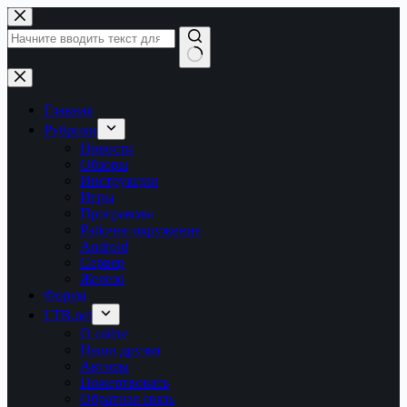
Перейти
к
сути
Ничего
не
найдено
Главная
Рубрики
Новости
Обзоры
Инструкции
Игры
Программы
Рабочее окружение
Android
Сервер
Железо
Форум
LTB.net
О сайте
Наши друзья
Авторы
Пожертвовать
Обратная связь