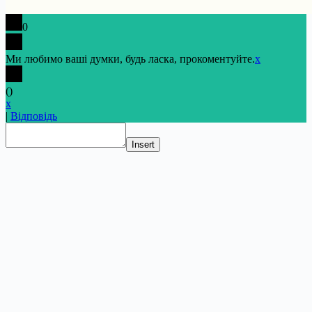
0
Ми любимо ваші думки, будь ласка, прокоментуйте.
x
(
)
x
|
Відповідь
Insert