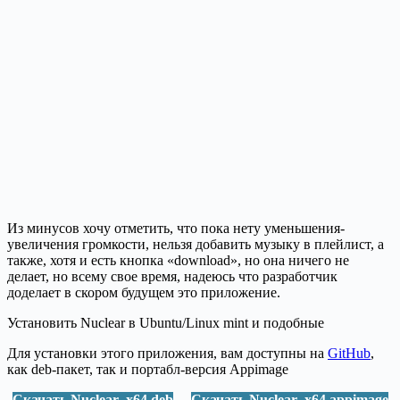
Из минусов хочу отметить, что пока нету уменьшения-
увеличения громкости, нельзя добавить музыку в плейлист, а
также, хотя и есть кнопка «download», но она ничего не
делает, но всему свое время, надеюсь что разработчик
доделает в скором будущем это приложение.
Установить Nuclear в Ubuntu/Linux mint и подобные
Для установки этого приложения, вам доступны на
GitHub
,
как deb-пакет, так и портабл-версия Appimage
Скачать Nuclear_x64.deb
Скачать Nuclear_x64.appimage