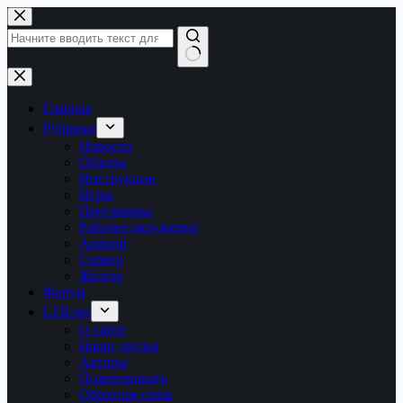
Перейти
к
сути
Ничего
не
найдено
Главная
Рубрики
Новости
Обзоры
Инструкции
Игры
Программы
Рабочее окружение
Android
Сервер
Железо
Форум
LTB.net
О сайте
Наши друзья
Авторы
Пожертвовать
Обратная связь