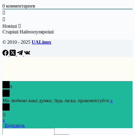
0
комментариев
Новіші
Старіші
Найпопулярніші
© 2010 - 2025
UALinux
0
Ми любимо ваші думки, будь ласка, прокоментуйте.
x
(
)
x
|
Відповідь