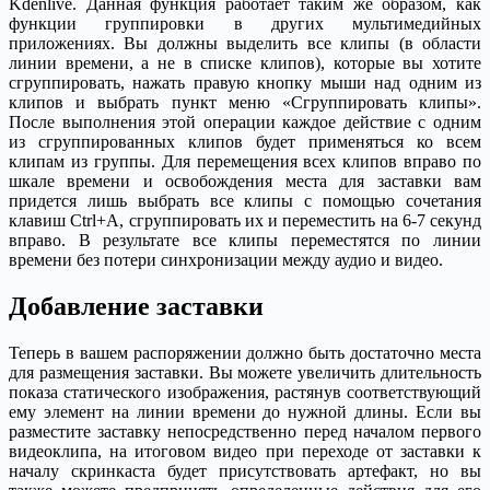
Kdenlive. Данная функция работает таким же образом, как
функции группировки в других мультимедийных
приложениях. Вы должны выделить все клипы (в области
линии времени, а не в списке клипов), которые вы хотите
сгруппировать, нажать правую кнопку мыши над одним из
клипов и выбрать пункт меню «Сгруппировать клипы».
После выполнения этой операции каждое действие с одним
из сгруппированных клипов будет применяться ко всем
клипам из группы. Для перемещения всех клипов вправо по
шкале времени и освобождения места для заставки вам
придется лишь выбрать все клипы с помощью сочетания
клавиш Ctrl+A, сгруппировать их и переместить на 6-7 секунд
вправо. В результате все клипы переместятся по линии
времени без потери синхронизации между аудио и видео.
Добавление заставки
Теперь в вашем распоряжении должно быть достаточно места
для размещения заставки. Вы можете увеличить длительность
показа статического изображения, растянув соответствующий
ему элемент на линии времени до нужной длины. Если вы
разместите заставку непосредственно перед началом первого
видеоклипа, на итоговом видео при переходе от заставки к
началу скринкаста будет присутствовать артефакт, но вы