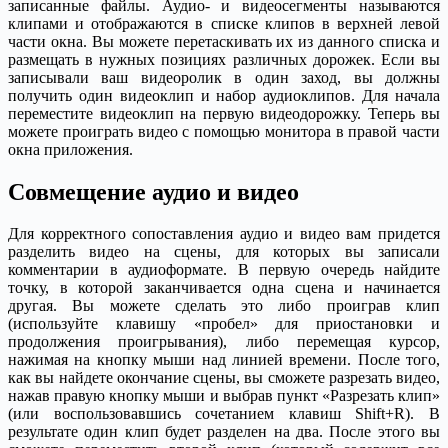
записанные файлы. Аудио- и видеосегменты называются
клипами и отображаются в списке клипов в верхней левой
части окна. Вы можете перетаскивать их из данного списка и
размещать в нужных позициях различных дорожек. Если вы
записывали ваш видеоролик в один заход, вы должны
получить один видеоклип и набор аудиоклипов. Для начала
переместите видеоклип на первую видеодорожку. Теперь вы
можете проиграть видео с помощью монитора в правой части
окна приложения.
Совмещение аудио и видео
Для корректного сопоставления аудио и видео вам придется
разделить видео на сцены, для которых вы записали
комментарии в аудиоформате. В первую очередь найдите
точку, в которой заканчивается одна сцена и начинается
другая. Вы можете сделать это либо проиграв клип
(используйте клавишу «пробел» для приостановки и
продолжения проигрывания), либо перемещая курсор,
нажимая на кнопку мыши над линией времени. После того,
как вы найдете окончание сцены, вы сможете разрезать видео,
нажав правую кнопку мыши и выбрав пункт «Разрезать клип»
(или воспользовавшись сочетанием клавиш Shift+R). В
результате один клип будет разделен на два. После этого вы