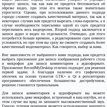
процесс записи, так как вам не придется беспокоиться об
обрезке видео, при этом его монтаж также значительно
упростится. Однако, при использовании данного подхода
гораздо сложнее создавать качественный материал, так как в
некоторых случаях вам придется вырезать слова-паразиты, а в
случае необходимости пересъемки одной из сцен придется
переснимать весь видеоролик. Второй подход заключается в
записи аудио и видео по отдельности. Очевидно, для этого
потребуется больше времени, а редактирование сцен немного
усложнится, но при этом вы сразу же сможете создавать более
качественный видеоматериал. Как говорится, выбор за вами.
Вне зависимости от выбранного вами подхода, вам придется
выбрать приложение для записи изображения рабочего стола
и микрофон для записи комментариев а аудиоформате.
Приложение RecordMyDesktop отлично подходит для решения
первой задачи. А благодаря наличию его графических
оболочек на основе тулкитов GTK+ и Qt в репозиториях
программного обеспечения большинства дистрибутивов,
решение становится тривиальным.
Для записи комментариев в аудиоформате вы можете
использовать даже микрофон, встроенный в ваш ноутбук, но в
этом случае вы вряд ли запишите высококачественный звук.
Гораздо лучшим решением является использование внешнего