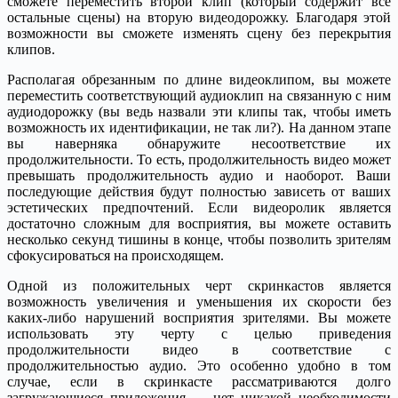
сможете переместить второй клип (который содержит все
остальные сцены) на вторую видеодорожку. Благодаря этой
возможности вы сможете изменять сцену без перекрытия
клипов.
Располагая обрезанным по длине видеоклипом, вы можете
переместить соответствующий аудиоклип на связанную с ним
аудиодорожку (вы ведь назвали эти клипы так, чтобы иметь
возможность их идентификации, не так ли?). На данном этапе
вы наверняка обнаружите несоответствие их
продолжительности. То есть, продолжительность видео может
превышать продолжительность аудио и наоборот. Ваши
последующие действия будут полностью зависеть от ваших
эстетических предпочтений. Если видеоролик является
достаточно сложным для восприятия, вы можете оставить
несколько секунд тишины в конце, чтобы позволить зрителям
сфокусироваться на происходящем.
Одной из положительных черт скринкастов является
возможность увеличения и уменьшения их скорости без
каких-либо нарушений восприятия зрителями. Вы можете
использовать эту черту с целью приведения
продолжительности видео в соответствие с
продолжительностью аудио. Это особенно удобно в том
случае, если в скринкасте рассматриваются долго
загружающиеся приложения — нет никакой необходимости