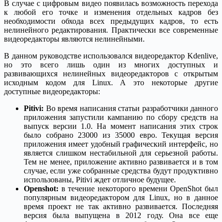
В случае с цифровым видео появилась возможность перехода
к любой его точке и изменения отдельных кадров без
необходимости обхода всех предыдущих кадров, то есть
нелинейного редактирования. Практически все современные
видеоредакторы являются нелинейными.
В данном руководстве использовался видеоредактор Kdenlive,
но это всего лишь один из многих доступных и
развивающихся нелинейных видеоредакторов с открытым
исходным кодом для Linux. А это некоторые другие
доступные видеоредакторы:
Pitivi:
Во время написания статьи разработчики данного
приложения запустили кампанию по сбору средств на
выпуск версии 1.0. На момент написания этих строк
было собрано 23000 из 35000 евро. Текущая версия
приложения имеет удобный графический интерфейс, но
является слишком нестабильной для серьезной работы.
Тем не менее, приложение активно развивается и в том
случае, если уже собранные средства будут продуктивно
использованы, Pitivi ждет отличное будущее.
Openshot:
в течение некоторого времени OpenShot был
популярным видеоредактором для Linux, но в данное
время проект не так активно развивается. Последняя
версия была выпущена в 2012 году. Она все еще