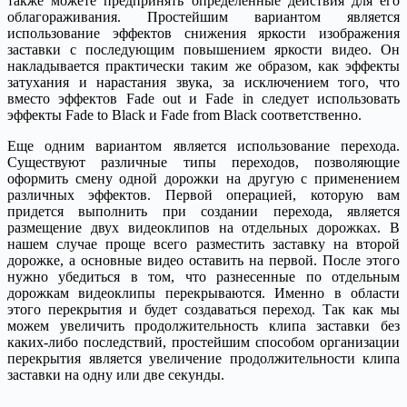
также можете предпринять определенные действия для его
облагораживания. Простейшим вариантом является
использование эффектов снижения яркости изображения
заставки с последующим повышением яркости видео. Он
накладывается практически таким же образом, как эффекты
затухания и нарастания звука, за исключением того, что
вместо эффектов Fade out и Fade in следует использовать
эффекты Fade to Black и Fade from Black соответственно.
Еще одним вариантом является использование перехода.
Существуют различные типы переходов, позволяющие
оформить смену одной дорожки на другую с применением
различных эффектов. Первой операцией, которую вам
придется выполнить при создании перехода, является
размещение двух видеоклипов на отдельных дорожках. В
нашем случае проще всего разместить заставку на второй
дорожке, а основные видео оставить на первой. После этого
нужно убедиться в том, что разнесенные по отдельным
дорожкам видеоклипы перекрываются. Именно в области
этого перекрытия и будет создаваться переход. Так как мы
можем увеличить продолжительность клипа заставки без
каких-либо последствий, простейшим способом организации
перекрытия является увеличение продолжительности клипа
заставки на одну или две секунды.