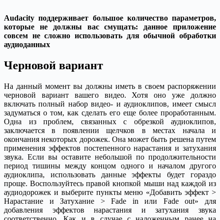
Audacity поддерживает большое количество параметров,
которые не должны вас смущать: данное приложение
совсем не сложно использовать для обычной обработки
аудиоданных
Черновой вариант
На данный момент вы должны иметь в своем распоряжении
черновой вариант вашего видео. Хотя оно уже должно
включать полный набор видео- и аудиоклипов, имеет смысл
задуматься о том, как сделать его еще более проработанным.
Одна из проблем, связанных с обрезкой аудиоклипов,
заключается в появлении щелчков в местах начала и
окончания некоторых дорожек. Она может быть решена путем
применения эффектов постепенного нарастания и затухания
звука. Если вы оставите небольшой по продолжительности
период тишины между концом одного и началом другого
аудиоклипа, использовать данные эффекты будет гораздо
проще. Воспользуйтесь правой кнопкой мыши над каждой из
аудиодорожек и выберите пункты меню «Добавить эффект >
Нарастание и Затухание > Fade in или Fade out» для
добавления эффектов нарастания и затухания звука
соответственно. Как и в случае с наложенным ранее на