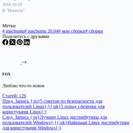
2016-10-29
В "Новости"
Метки
#
macbuntu
#
macbuntu 20.04
#
мои сборки
#
сборки
Поделитесь с друзьями
FOX
Люблю что-то новое
Статей: 126
Пред.
Запись
{:ru}5 советов по безопасности для
пользователей Linux{:}{:uk}5 порад з безпеки для
користувачів Linux{:}
След.
Запись
{:ru}Лучшие Linux дистрибутивы для
пользователей Windows{:}{:uk}Найкращі Linux дистрибутиви
для користувачів Windows{:}