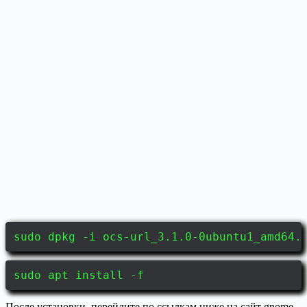
sudo dpkg -i ocs-url_3.1.0-0ubuntu1_amd64.
sudo apt install -f
После установки, перейдите по ссылкам ниже на сайт gnome-