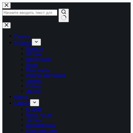
Перейти
к
сути
Ничего
не
найдено
Главная
Рубрики
Новости
Обзоры
Инструкции
Игры
Программы
Рабочее окружение
Android
Сервер
Железо
Форум
LTB.net
О сайте
Наши друзья
Авторы
Пожертвовать
Обратная связь