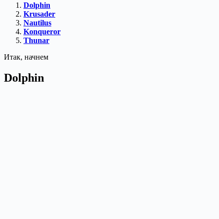
Dolphin
Krusader
Nautilus
Konqueror
Thunar
Итак, начнем
Dolphin