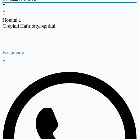
Новіші
Старіші
Найпопулярніші
Владимир