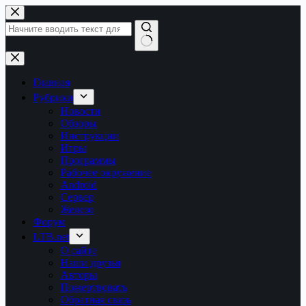
Перейти
к
сути
Ничего
не
найдено
Главная
Рубрики
Новости
Обзоры
Инструкции
Игры
Программы
Рабочее окружение
Android
Сервер
Железо
Форум
LTB.net
О сайте
Наши друзья
Авторы
Пожертвовать
Обратная связь