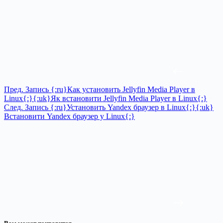
Пред.
Запись
{:ru}Как установить Jellyfin Media Player в
Linux{:}{:uk}Як встановити Jellyfin Media Player в Linux{:}
След.
Запись
{:ru}Установить Yandex браузер в Linux{:}{:uk}
Встановити Yandex браузер у Linux{:}