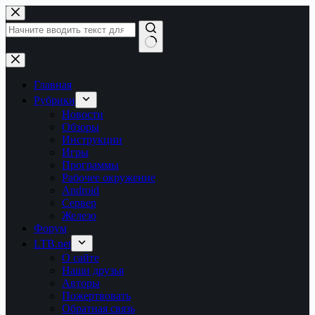
Перейти
к
сути
Ничего
не
найдено
Главная
Рубрики
Новости
Обзоры
Инструкции
Игры
Программы
Рабочее окружение
Android
Сервер
Железо
Форум
LTB.net
О сайте
Наши друзья
Авторы
Пожертвовать
Обратная связь