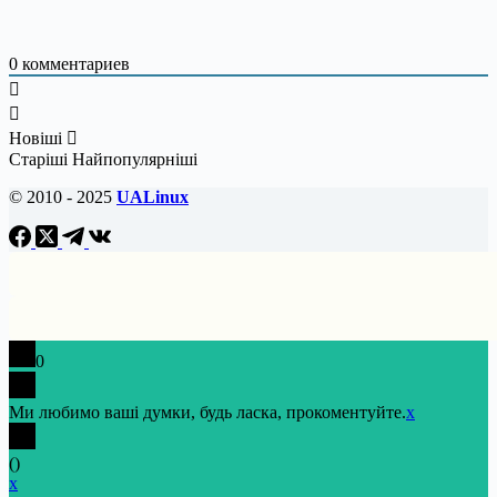
0
комментариев
Новіші
Старіші
Найпопулярніші
© 2010 - 2025
UALinux
0
Ми любимо ваші думки, будь ласка, прокоментуйте.
x
(
)
x