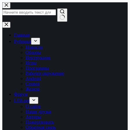
Перейти
к
сути
Ничего
не
найдено
Главная
Рубрики
Новости
Обзоры
Инструкции
Игры
Программы
Рабочее окружение
Android
Сервер
Железо
Форум
LTB.net
О сайте
Наши друзья
Авторы
Пожертвовать
Обратная связь