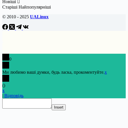
Новіші
Старіші
Найпопулярніші
© 2010 - 2025
UALinux
0
Ми любимо ваші думки, будь ласка, прокоментуйте.
x
(
)
x
|
Відповідь
Insert