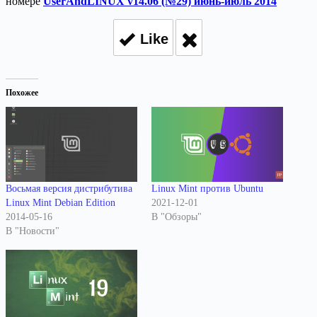
номере
UserAndLINUX v14.06 (№29) июнь-июль 2014
Like
Похожее
Восьмая версия дистрибутива
Linux Mint против Ubuntu
Linux Mint Debian Edition
2021-12-01
2014-05-16
В "Обзоры"
В "Новости"