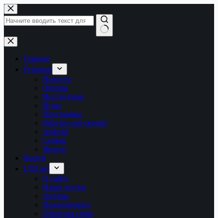
Перейти
к
сути
Ничего
не
найдено
Главная
Рубрики
Новости
Обзоры
Инструкции
Игры
Программы
Рабочее окружение
Android
Сервер
Железо
Форум
LTB.net
О сайте
Наши друзья
Авторы
Пожертвовать
Обратная связь