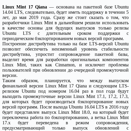
Linux Mint 17 Qiana
— основана на пакетной базе Ubuntu
14.04 LTS, следовательно, будет иметь поддержку в течении 5
лет, до мая 2019 года. Сразу же стоит сказать о том, что
разработчики Linux Mint в дальнейшем решили использовать
в качестве основы для будущих выпусков только релизы
Ubuntu LTS с длительным сроком поддержки с
периодическим бэкпортированием новых версий программ.
Построение дистрибутива только на базе LTS-версий Ubuntu
позволит обеспечить неизменный уровень стабильности
дистрибутива, упростит сопровождение пакетной базы,
выделит время для разработки оригинальных компонентов
Linux Mint, таких как Cinnamon, и исключит проблемы
пользователей при обновлении до очередной промежуточной
версии.
Таким образом, планируется, что между выпуском
финанльной версии Linux Mint 17 Qiana и следующим LTS-
релизом Ubuntu под номером 16.04 раз в пол года будут
выходить промежуточные версии Linux Mint 17.1, 17.2, 17.3,
для которых будет производиться бэкпортирование новых
версий программ. После выхода Ubuntu 16.04 LTS в 2016 году
будет представлен выпуск Linux Mint 18.0, на который будет
переключена работа по бэкпортированию, а ветка Linux Mint
17.x будет переведена в режим сопровождения,
предусматривающий только выпуск обновлений с