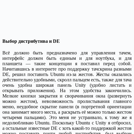
Выбор дистрибутива и DE
Всё должно быть предназначено для управления тачем,
интерфейс должен быть единым и для ноутбука, и для
планшета — такие концепции я поставил перед собой.
Начитавшись в интернете про поддержку тачскрина разными
DE, решил поставить Ubuntu из-за жестов. Жесты оказались
действительно удобными, скролл пальцем есть, также для тача
очень удобна широкая панель Unity (удобно листать и
открывать приложения). На этом удобства закончились.
Мелкие кнопки закрытия и сворачивания окна (развернуть
можно жестом), невозможность пролистывания главного
меню, неудобное скрытие панели (в портретной ориентации
она занимает много места, а раскрыть её можно только жестом
четыремя пальцами). Это меня не устраивало, к тому же я
недолюбливаю Ubuntu. Поскольку Ubuntu c Unity я отбросил,
а остальные известные DE с хоть какой-то поддержкой жестов
можно поставить почти любой дистрибутив, был выбран