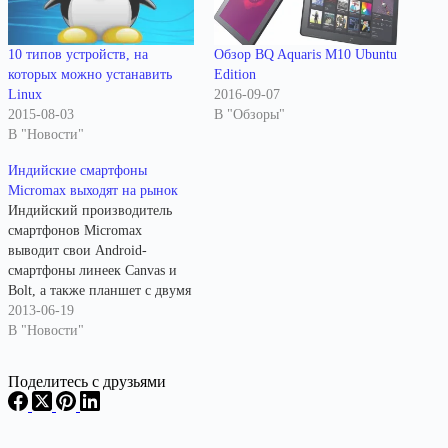
10 типов устройств, на
Обзор BQ Aquaris M10 Ubuntu
которых можно устанавить
Edition
Linux
2016-09-07
2015-08-03
В "Обзоры"
В "Новости"
Индийские смартфоны
Micromax выходят на рынок
Индийский производитель
смартфонов Micromax
выводит свои Android-
смартфоны линеек Canvas и
Bolt, а также планшет с двумя
операционными системами на
2013-06-19
российский рынок, сообщили
В "Новости"
представители компании в
четверг. Как сообщал Digit.ru,
Поделитесь с друзьями
Micromax смог занять
заметную позицию на
локальном индийском рынке.