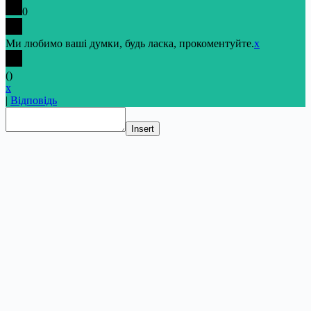
0
Ми любимо ваші думки, будь ласка, прокоментуйте.
x
(
)
x
|
Відповідь
Insert