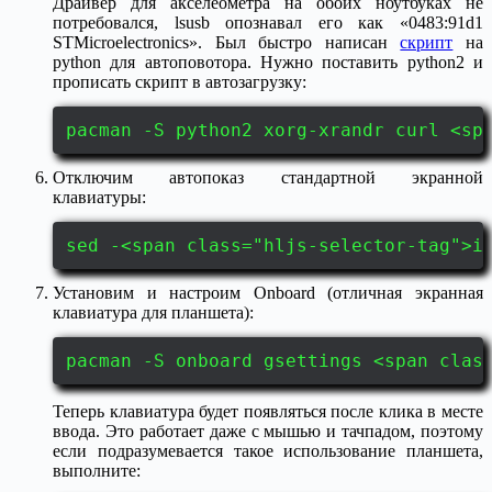
Драйвер для акселеометра на обоих ноутбуках не
потребовался, lsusb опознавал его как «0483:91d1
STMicroelectronics». Был быстро написан
скрипт
на
python для автоповотора. Нужно поставить python2 и
прописать скрипт в автозагрузку:
pacman -S python2 xorg-xrandr curl <sp
Отключим автопоказ стандартной экранной
клавиатуры:
sed -<span class="hljs-selector-tag">i
Установим и настроим Onboard (отличная экранная
клавиатура для планшета):
pacman -S onboard gsettings <span clas
Теперь клавиатура будет появляться после клика в месте
ввода. Это работает даже с мышью и тачпадом, поэтому
если подразумевается такое использование планшета,
выполните: