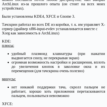
ArchLinux из-за прошлого опыта (он стоит на всех моих
устройствах).
Были установлены KDE4, XFCE и Gnome 3.
Тачскрин работал во всех DE из коробки, т. к. им управляет X-
сервер (драйвер xf86-input-evdev устанавливается вместе с
Xorg как зависимость в ArchLinux)
KDE:
плюсы:
удобный плазмоид клавиатуры (при нажатии
выдвигается снизу, не перекрывая экран)
огромная возможность настройки и расширения, вплоть
до увеличения кнопок в заколовке окна и их
перемещения (для тачскрина очень полезно)
минусы:
нет никакой поддержки тача, скролл пальцем не
работает, хорошо хоть приложения перетаскиваются
пальцем, пользоваться невозможно
XFCE: