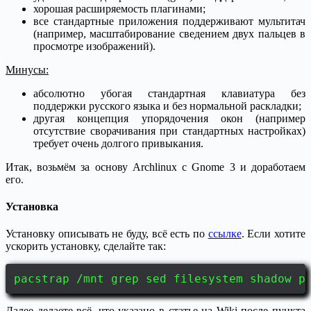
хорошая расширяемость плагинами;
все стандартные приложения поддерживают мультитач
(например, масштабирование сведением двух пальцев в
просмотре изображений).
Минусы:
абсолютно убогая стандартная клавиатура без
поддержки русского языка и без нормальной раскладки;
другая концепция упорядочения окон (например
отсутствие сворачивания при стандартных настройках)
требует очень долгого привыкания.
Итак, возьмём за основу Archlinux с Gnome 3 и доработаем
его.
Установка
Установку описывать не буду, всё есть по
ссылке
. Если хотите
ускорить установку, сделайте так:
pacstrap /mnt grep sed filesystem shadow p
Далее делаете всё, что указано в статье на Wiki после пункта