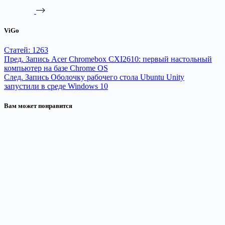
По данным компании, на ее
долю приходится около 19,7%
рынка смартфонов Индии…
ViGo
Статей: 1263
Пред.
Запись
Acer Chromebox CXI2610: первый настольный
компьютер на базе Chrome OS
След.
Запись
Оболочку рабочего стола Ubuntu Unity
запустили в среде Windows 10
Вам может понравится