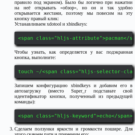
правило под экраном). Было бы логично при нажатии
на неё открывать «обзор», но он и так удобно
открывается жестами, поэтому мы повесим на эту
кнопку правый клик:
Устанавливаем xdotool и xbindkeys:
<span class="hljs-attribute">pacman</s
Чтобы узнать, как определяется у вас подэкранная
кнопка, выполните:
touch ~/<span class="hljs-selector-cla
Запишем конфигурацию xbindkeys и добавим его в
автозагрузку (вместо Super_r подставьте свой
идентификатор кнопки, полученный из предыдущей
команды):
<span class="hljs-keyword">echo</span>
Сделаем ползунки яркости и громкости пошире. Для
этого скачаем патч и применим его: