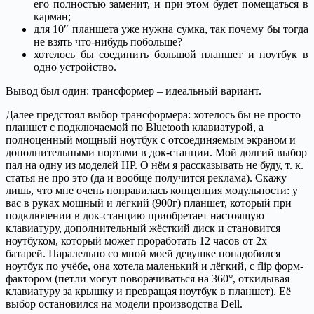
его полностью заменит, и при этом будет помещаться в
карман;
для 10″ планшета уже нужна сумка, так почему бы тогда
не взять что-нибудь побольше?
хотелось бы соединить большой планшет и ноутбук в
одно устройство.
Вывод был один: трансформер – идеальный вариант.
Далее предстоял выбор трансформера: хотелось бы не просто
планшет с подключаемой по Bluetooth клавиатурой, а
полноценный мощный ноутбук с отсоединяемым экраном и
дополнительными портами в док-станции. Мой долгий выбор
пал на одну из моделей HP. О нём я рассказывать не буду, т. к.
статья не про это (да и вообще получится реклама). Скажу
лишь, что мне очень понравилась концепция модульности: у
вас в руках мощный и лёгкий (900г) планшет, который при
подключении в док-станцию приобретает настоящую
клавиатуру, дополнительный жёсткий диск и становится
ноутбуком, который может проработать 12 часов от 2х
батарей. Паралельно со мной моей девушке понадобился
ноутбук по учёбе, она хотела маленький и лёгкий, с flip форм-
фактором (петли могут поворачиваться на 360°, откидывая
клавиатуру за крышку и превращая ноутбук в планшет). Её
выбор остановился на модели производства Dell.