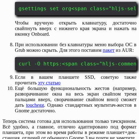
gsettings set org<span class="hljs-sel
Чтобы вручную открыть клавиатуру, достаточно
свайпнуть вверх с нижнего края экрана и нажать на
иконку Onboard.
При использовании без клавиатуры меню выбора ОС в
Grub можно скрыть. Для этого поставим
пакет
из AUR:
curl -O https:<span class="hljs-commen
Если в вашем планшете SSD, советую также
прочитать
эту статью
Ещё большую функциональность жестов (например,
разворачивание окна на весь экран свайпом тремя
пальцами вверх, сворачивание свайпом вниз) сможет
дать
touchegg
. Однако стандартных мультитач-жестов в
Gnome достаточно.
Теперь система готова для использования только тачскрином.
Всё удобно, а главное, отлично адаптировано под формат
планшета, при этом во время работы в режиме планшет+док-
станция, отличий от обычного Gnome 3 вы почти не заметите.