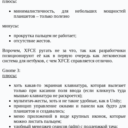
плюсы:
минималистичность, для небольших мощностей
планшетов – только полезно
минусы:
прокрутка пальцем не работает;
отсутствие жестов.
Впрочем, XFCE ругать не за что, так как разработчики
позиционируют её как в первую очередь как легковесная
система для нетбуков, с чем XFCE справляется отлично.
Gnome 3:
плюсы:
хоть какая-то экранная клавиатура, которая вылезает
только при касании поля ввода (если кликнуть туда
мышью клавиатура не раскроется);
мультитач-жесты, хоть и не такие удобные, как в Unity;
принцип управление окнами и панели как будто для
планшетов и создавались;
меню приложений в виде крупных иконок, которые
можно листать пальцем;
удобный менеджер сеансов (gdm) с поддержкой тача;