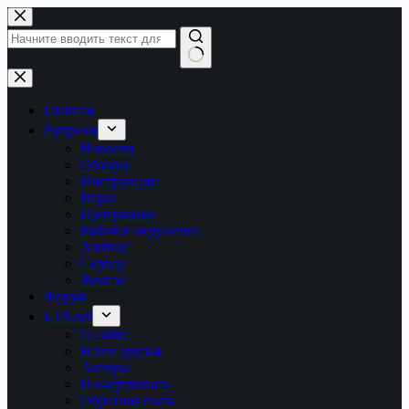
Перейти
к
сути
Ничего
не
найдено
Главная
Рубрики
Новости
Обзоры
Инструкции
Игры
Программы
Рабочее окружение
Android
Сервер
Железо
Форум
LTB.net
О сайте
Наши друзья
Авторы
Пожертвовать
Обратная связь