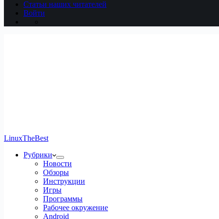
Статьи наших читателей
Войти
LinuxTheBest
Рубрики
Новости
Обзоры
Инструкции
Игры
Программы
Рабочее окружение
Android