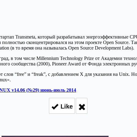
 стартап Transmeta, который разрабатывал энергоэффективные 
 и полностью сконцентрировался на этом проекте Open Source. Та
on (в то время она называлась Open Source Development Labs).
ад, в том числе Millennium Technology Prize от Академии техн
рного сообщества (2000), Pioneer Award от Фонда электронных ру
 слов “free” и “freak”, с добавлением X для указания на Unix. 
nux».
NUX v14.06 (№29) июнь-июль 2014
Like