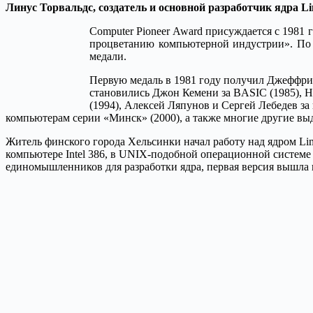
Линус Торвальдс, создатель и основной разработчик ядра Li
Computer Pioneer Award присуждается с 1981
процветанию компьютерной индустрии». По у
медали.
Первую медаль в 1981 году получил Джеффри 
становились Джон Кемени за BASIC (1985), Ни
(1994), Алексей Ляпунов и Сергей Лебедев з
компьютерам серии «Минск» (2000), а также многие другие вы
Житель финского города Хельсинки начал работу над ядром Lin
компьютере Intel 386, в UNIX-подобной операционной системе 
единомышленников для разработки ядра, первая версия вышла в