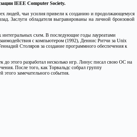
изации IEEE Computer Society.
 тех людей, чьи усилия привели к созданию и продолжающемуся
зад. Заслуги обладателя выгравированы на личной бронзовой
х интегральных схем. В последующие годы лауреатами
взаимодействия с компьютером (1992), Деннис Ритчи за Unix
Геннадий Столяров за создание программного обеспечения к
 до этого разработал несколько игр. Линус писал свою ОС на
ения. После того, как Торвальдс собрал группу
й этого замечательного события.