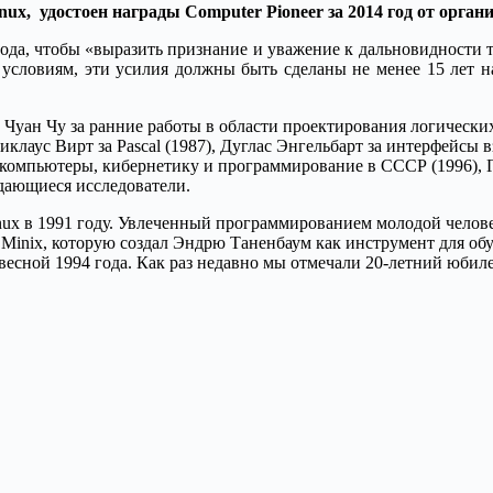
nux, удостоен награды Computer Pioneer за 2014 год от орган
 года, чтобы «выразить признание и уважение к дальновидности
словиям, эти усилия должны быть сделаны не менее 15 лет на
Чуан Чу за ранние работы в области проектирования логически
клаус Вирт за Pascal (1987), Дуглас Энгельбарт за интерфейсы 
а компьютеры, кибернетику и программирование в СССР (1996), 
дающиеся исследователи.
ux в 1991 году. Увлеченный программированием молодой человек
Minix, которую создал Эндрю Таненбаум как инструмент для обуч
есной 1994 года. Как раз недавно мы отмечали 20-летний юбиле