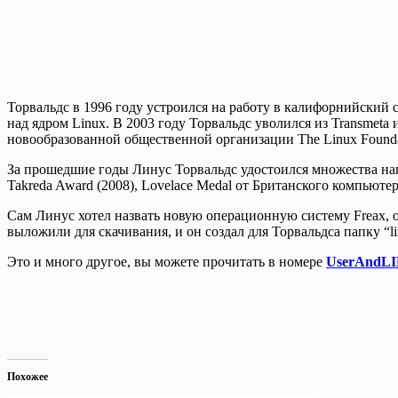
Торвальдс в 1996 году устроился на работу в калифорнийский
над ядром Linux. В 2003 году Торвальдс уволился из Transmeta
новообразованной общественной организации The Linux Foundati
За прошедшие годы Линус Торвальдс удостоился множества нагр
Takreda Award (2008), Lovelace Medal от Британского компьюте
Сам Линус хотел назвать новую операционную систему Freax, от
выложили для скачивания, и он создал для Торвальдса папку “li
Это и много другое, вы можете прочитать в номере
UserAndLI
Похожее