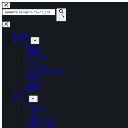
Перейти
к
сути
Ничего
не
найдено
Главная
Рубрики
Новости
Обзоры
Инструкции
Игры
Программы
Рабочее окружение
Android
Сервер
Железо
Форум
LTB.net
О сайте
Наши друзья
Авторы
Пожертвовать
Обратная связь