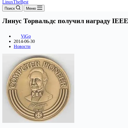
LinuxTheBest
Поиск
Меню
Линус Торвальдс получил награду IEEE
ViGo
2014-06-30
Новости