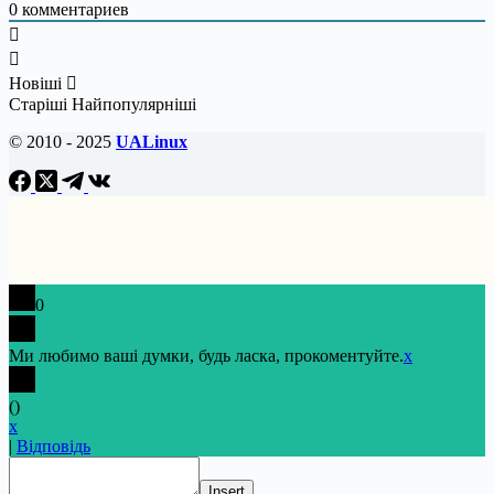
0
комментариев
Новіші
Старіші
Найпопулярніші
© 2010 - 2025
UALinux
0
Ми любимо ваші думки, будь ласка, прокоментуйте.
x
(
)
x
|
Відповідь
Insert