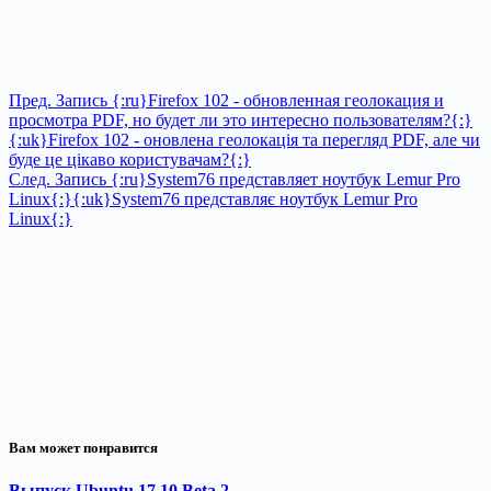
Пред.
Запись
{:ru}Firefox 102 - обновленная геолокация и
просмотра PDF, но будет ли это интересно пользователям?{:}
{:uk}Firefox 102 - оновлена геолокація та перегляд PDF, але чи
буде це цікаво користувачам?{:}
След.
Запись
{:ru}System76 представляет ноутбук Lemur Pro
Linux{:}{:uk}System76 представляє ноутбук Lemur Pro
Linux{:}
Вам может понравится
Выпуск Ubuntu 17.10 Beta 2