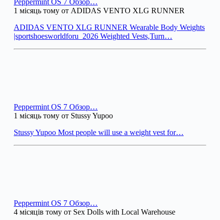
Peppermint OS 7 Обзор…
1 місяць тому от ADIDAS VENTO XLG RUNNER
ADIDAS VENTO XLG RUNNER Wearable Body Weights
|sportshoesworldforu_2026 Weighted Vests,Turn…
Peppermint OS 7 Обзор…
1 місяць тому от Stussy Yupoo
Stussy Yupoo Most people will use a weight vest for…
Peppermint OS 7 Обзор…
4 місяців тому от Sex Dolls with Local Warehouse