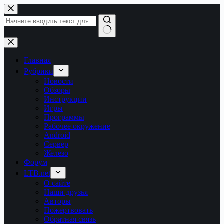
Перейти
к
сути
Ничего
не
найдено
Главная
Рубрики
Новости
Обзоры
Инструкции
Игры
Программы
Рабочее окружение
Android
Сервер
Железо
Форум
LTB.net
О сайте
Наши друзья
Авторы
Пожертвовать
Обратная связь