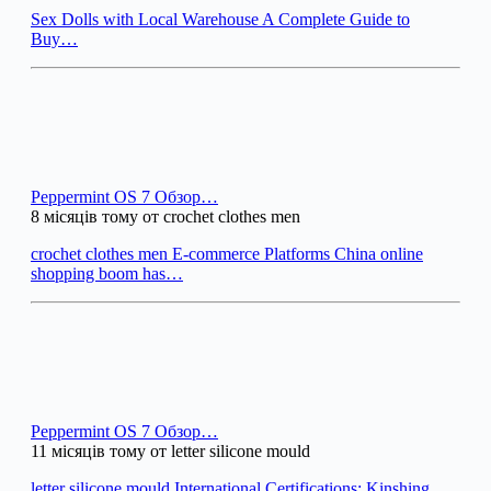
Sex Dolls with Local Warehouse A Complete Guide to
Buy…
Peppermint OS 7 Обзор…
8 місяців тому от crochet clothes men
crochet clothes men E-commerce Platforms China online
shopping boom has…
Peppermint OS 7 Обзор…
11 місяців тому от letter silicone mould
letter silicone mould International Certifications: Kinshing