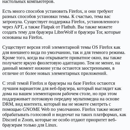
настольных компьютеров.
Есть много способов установить Firefox, и они требуют
разных способов установки темы. К счастью, тема вас
затронула. Существует поддержка Firefox, установленного
через APT, а также Flatpak от Flathub. Вы также можете
создать тему для браузера LibreWolf и браузера Tor, которые
основаны на Firefox.
Существует версия этой элементарной темы OS Firefox как
для внешнего вида по умолчанию, так и для темного режима.
Кроме того, когда вы открываете приватное окно, вы также
получаете яркую фиолетовую адаптацию. Тем не менее, на
данный момент нижние углы остаются заостренными, в
отличие от более новых элементарных приложений.
С этой темой Firefox и браузеры на базе Firefox остаются
лучшим вариантом для веб-браузера, который выглядит как
дома на вашем элементарном рабочем столе, но при этом
поддерживает потоковую передачу мультимедиа на основе
DRM, вид контента, который вы не можете смотреть с
помощью GNOME Web по умолчанию. Firefox также может
обрабатывать голосовой и видеочат на таких платформах, как
Discord и Zoom, которые не особо отдают приоритет веб-
браузерам только для Linux.