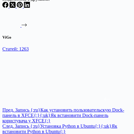
ViGo
Статей: 1263
Пред.
Запись
{:ru}Как установить пользовательскую Dock-
панель в XFCE{:}{:uk}Як встановити Dock-панель
користувача у XFCE{:}
След.
Запись
{:ru}Установка Python в Ubuntu{:}{:uk}Як
встановити Python в Ubuntu{:}