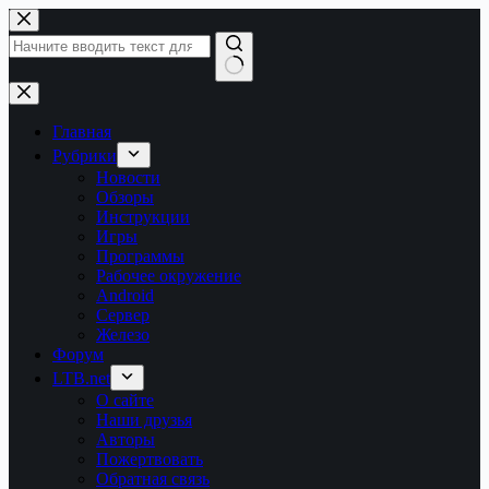
Перейти
к
сути
Ничего
не
найдено
Главная
Рубрики
Новости
Обзоры
Инструкции
Игры
Программы
Рабочее окружение
Android
Сервер
Железо
Форум
LTB.net
О сайте
Наши друзья
Авторы
Пожертвовать
Обратная связь