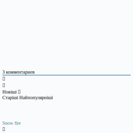
3
комментариев
Новіші
Старіші
Найпопулярніші
Snow fire