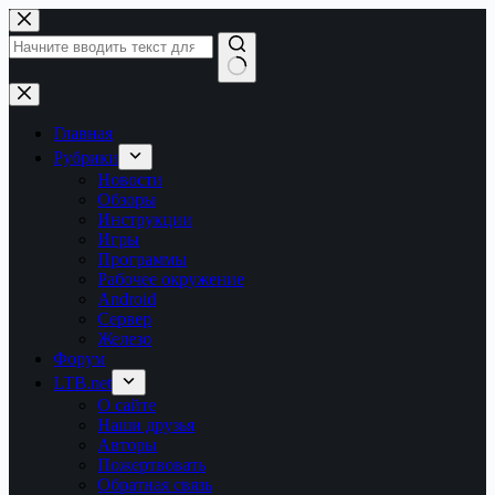
Перейти
к
сути
Ничего
не
найдено
Главная
Рубрики
Новости
Обзоры
Инструкции
Игры
Программы
Рабочее окружение
Android
Сервер
Железо
Форум
LTB.net
О сайте
Наши друзья
Авторы
Пожертвовать
Обратная связь