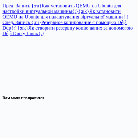
Пред.
Запись
{:ru}Как установить QEMU на Ubuntu для
настройки виртуальной машины{:}{:uk}Як встановити
QEMU на Ubuntu для налаштування віртуальної машини{:}
След.
Запись
{:ru}Резервное копирование с помощью Déjà
Dup{:}{:uk}Як створити резервну копію даних за допомогою
Déjà Dup у Linux{:}
Вам может понравится