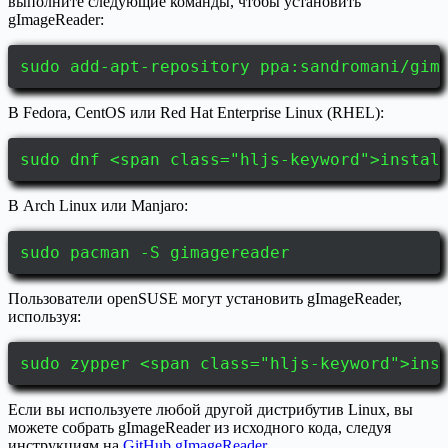
выполните следующие команды, чтобы установить
gImageReader:
sudo add-apt-repository ppa:sandromani/gim
В Fedora, CentOS или Red Hat Enterprise Linux (RHEL):
sudo dnf <span class="hljs-keyword">instal
В Arch Linux или Manjaro:
sudo pacman -S gimagereader
Пользователи openSUSE могут установить gImageReader,
используя:
sudo zypper <span class="hljs-keyword">ins
Если вы используете любой другой дистрибутив Linux, вы
можете собрать gImageReader из исходного кода, следуя
инструкциям на
GitHub gImageReader
.