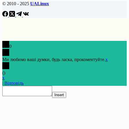
© 2010 - 2025
UALinux
0
Ми любимо ваші думки, будь ласка, прокоментуйте.
x
(
)
x
|
Відповідь
Insert