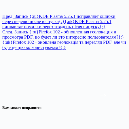
Пред.
Запись
{:ru}KDE Plasma 5.25.1 исправляет ошибки
через неделю после выпуска{:}{:uk}KDE Plasma 5.25.1
виправляє помилки через тиждень після випуску{:}
След.
Запись
{:ru}Firefox 102 - обновленная геолокация и
просмотра PDF, но будет ли это интересно пользователям?{:}
{:uk}Firefox 102 - оновлена геолокація та перегляд PDF, але чи
буде це цікаво користувачам?{:}
Вам может понравится