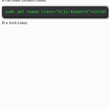
В системах Debian/Ubuntu:
sudo apt <span class="hljs-keyword">instal
И в Arch Linux: