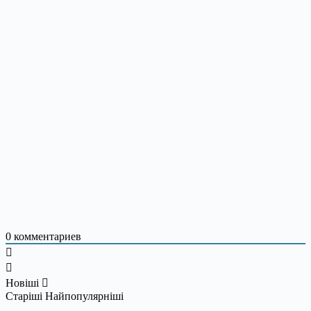
0
комментариев
Новіші
Старіші
Найпопулярніші