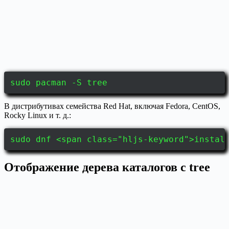
sudo pacman -S tree
В дистрибутивах семейства Red Hat, включая Fedora, CentOS,
Rocky Linux и т. д.:
sudo dnf <span class="hljs-keyword">instal
Отображение дерева каталогов с tree