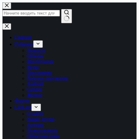
Перейти
к
сути
Ничего
не
найдено
Главная
Рубрики
Новости
Обзоры
Инструкции
Игры
Программы
Рабочее окружение
Android
Сервер
Железо
Форум
LTB.net
О сайте
Наши друзья
Авторы
Пожертвовать
Обратная связь