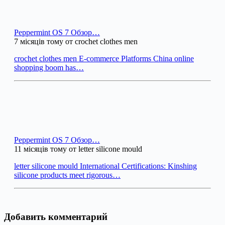
Peppermint OS 7 Обзор…
7 місяців тому от crochet clothes men
crochet clothes men E-commerce Platforms China online
shopping boom has…
Peppermint OS 7 Обзор…
11 місяців тому от letter silicone mould
letter silicone mould International Certifications: Kinshing
silicone products meet rigorous…
Добавить комментарий