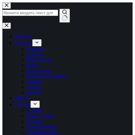
Перейти
к
сути
Ничего
не
найдено
Главная
Рубрики
Новости
Обзоры
Инструкции
Игры
Программы
Рабочее окружение
Android
Сервер
Железо
Форум
LTB.net
О сайте
Наши друзья
Авторы
Пожертвовать
Обратная связь