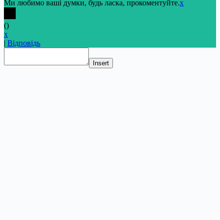
Ми любимо ваші думки, будь ласка, прокоментуйте.
x
(
)
x
|
Відповідь
Insert