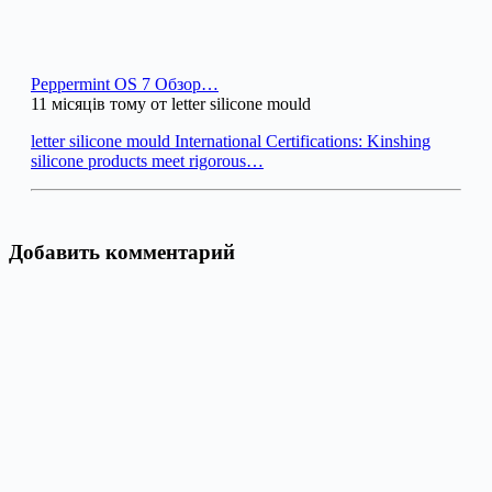
Peppermint OS 7 Обзор…
11 місяців тому от letter silicone mould
letter silicone mould International Certifications: Kinshing
silicone products meet rigorous…
Добавить комментарий