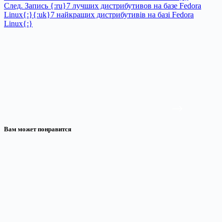
След.
Запись
{:ru}7 лучших дистрибутивов на базе Fedora
Linux{:}{:uk}7 найкращих дистрибутивів на базі Fedora
Linux{:}
Вам может понравится