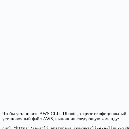
Чтобы установить AWS CLI в Ubuntu, загрузите официальный
установочный файл AWS, выполнив следующую команду:
curl "https://awscli.amazonaws.com/awscli-exe-linux-x86