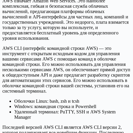
AWS означает Amazon Web Services. Это наиболее
комплексная, гибкая и безопасная служба облачных
вычислений, предлагающая платформы облачных
вычислений и API-интерфейсы для частных лиц, компаний и
государственных учреждений. Это недорого, плата взимается
только за ту услугу, которую вы используете, и
предоставляется бесплатный уровень для определенного
уровня использования.
AWS CLI (интерфейс командной строки AWS) — это
инструмент с открытым исходным кодом для управления
вашими сервисами AWS с помощью команд в оболочке
командной строки. Его можно использовать для управления
несколькими сервисами AWS, он обеспечивает прямой доступ
к общедоступным API и даже предлагает разработку скриптов
для автоматизации этих сервисов. Его можно использовать в
оболочке командной строки вашей системы, установив его на
системный терминал.
Оболочки Linux: bash, zsh и tcsh
Windows: командная строка и Powershell
Удаленный терминал: PuTTY, SSH и AWS System
Manager
Последней версией AWS CLI является AWS CLI версии 2,
которая поддерживает все новейшие функции. Последнюю