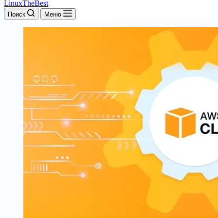
LinuxTheBest
Поиск
Меню