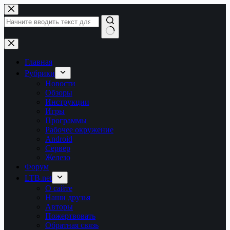
Перейти
к
сути
Ничего
не
найдено
Главная
Рубрики
Новости
Обзоры
Инструкции
Игры
Программы
Рабочее окружение
Android
Сервер
Железо
Форум
LTB.net
О сайте
Наши друзья
Авторы
Пожертвовать
Обратная связь