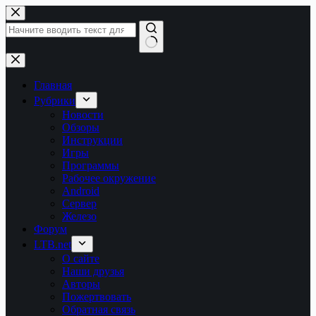
Перейти
к
сути
Ничего
не
найдено
Главная
Рубрики
Новости
Обзоры
Инструкции
Игры
Программы
Рабочее окружение
Android
Сервер
Железо
Форум
LTB.net
О сайте
Наши друзья
Авторы
Пожертвовать
Обратная связь