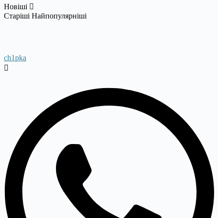
Новіші
Старіші
Найпопулярніші
ch1pka