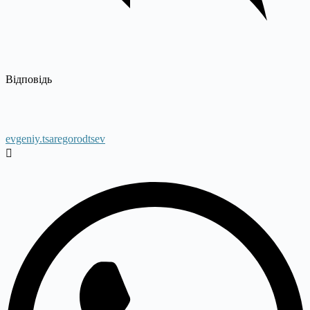
Відповідь
evgeniy.tsaregorodtsev