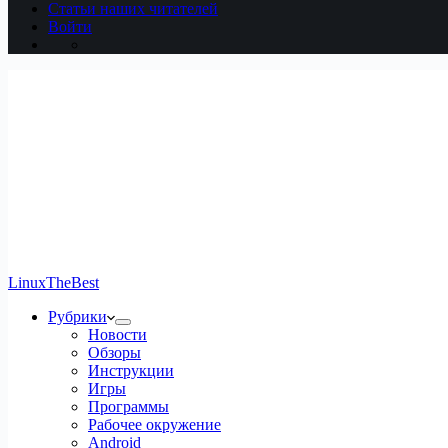
Статьи наших читателей
Войти
LinuxTheBest
Рубрики
Новости
Обзоры
Инструкции
Игры
Программы
Рабочее окружение
Android