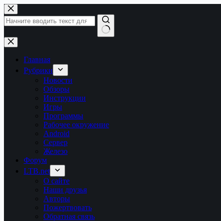
Перейти
к
сути
Ничего
не
найдено
Главная
Рубрики
Новости
Обзоры
Инструкции
Игры
Программы
Рабочее окружение
Android
Сервер
Железо
Форум
LTB.net
О сайте
Наши друзья
Авторы
Пожертвовать
Обратная связь