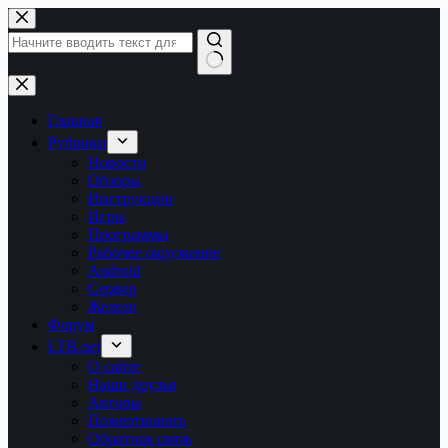
Перейти
к
сути
Ничего
не
найдено
Главная
Рубрики
Новости
Обзоры
Инструкции
Игры
Программы
Рабочее окружение
Android
Сервер
Железо
Форум
LTB.net
О сайте
Наши друзья
Авторы
Пожертвовать
Обратная связь