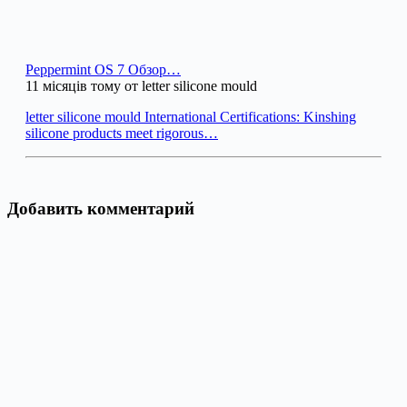
Peppermint OS 7 Обзор…
11 місяців тому от letter silicone mould
letter silicone mould International Certifications: Kinshing
silicone products meet rigorous…
Добавить комментарий