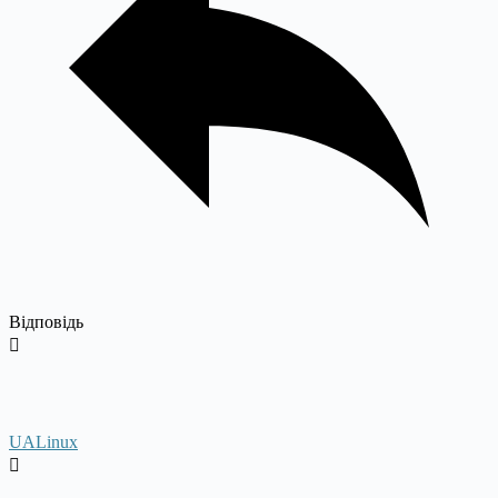
Відповідь
UALinux