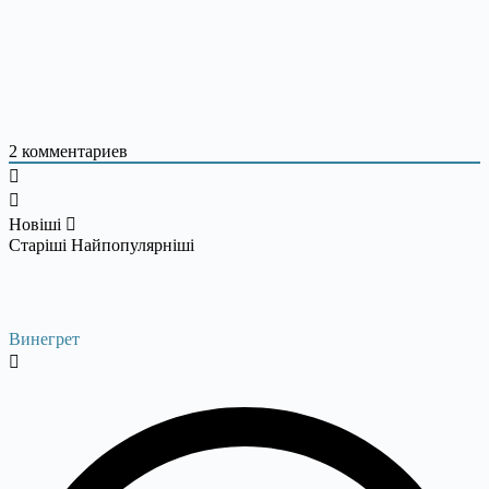
2
комментариев
Новіші
Старіші
Найпопулярніші
Винегрет