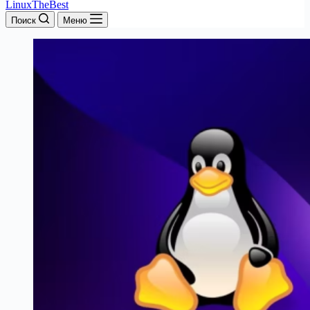
LinuxTheBest
Поиск
Меню