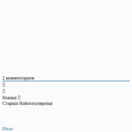
2
комментариев
Новіші
Старіші
Найпопулярніші
Иван