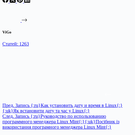
ViGo
Статей: 1263
Пред.
Запись
{:ru}Как установить дату и время в Linux{:}
{:uk}Як встановити дату та час у Linux{:}
След.
Запись
{:ru}Руководство по использованию
программного менеджера Linux Mint{:}{:uk}Посібник із
використання програмного менеджера Linux Mint{:}