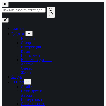
Перейти
к
сути
Ничего
не
найдено
Главная
Рубрики
Новости
Обзоры
Инструкции
Игры
Программы
Рабочее окружение
Android
Сервер
Железо
Форум
LTB.net
О сайте
Наши друзья
Авторы
Пожертвовать
Обратная связь