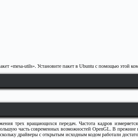
кет «mesa-utils». Установите пакет в Ubuntu с помощью этой ко
ения трех вращающихся передач. Частота кадров измеряется
ебольшую часть современных возможностей OpenGL. В прежние вр
оскольку драйверы с открытым исходным кодом работали достато