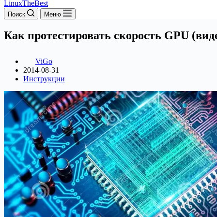
LinuxTheBest
Поиск
Меню
Как протестировать скорость GPU (вид
ViGo
2014-08-31
Инструкции