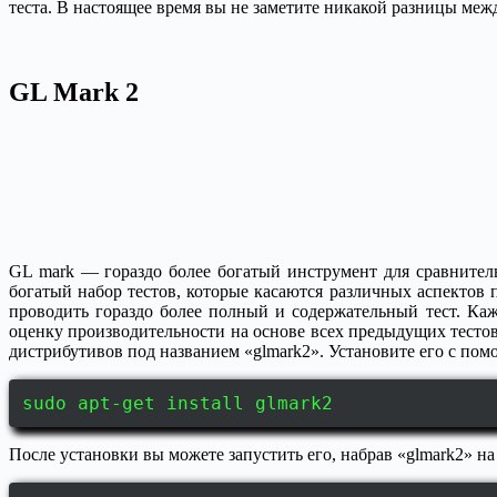
теста. В настоящее время вы не заметите никакой разницы между
GL Mark 2
GL mark — гораздо более богатый инструмент для сравнитель
богатый набор тестов, которые касаются различных аспектов п
проводить гораздо более полный и содержательный тест. Каж
оценку производительности на основе всех предыдущих тестов
дистрибутивов под названием «glmark2». Установите его с пом
sudo apt-get install glmark2
После установки вы можете запустить его, набрав «glmark2» на