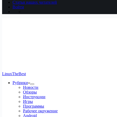
Статьи наших читателей
Войти
LinuxTheBest
Рубрики
Новости
Обзоры
Инструкции
Игры
Программы
Рабочее окружение
Android