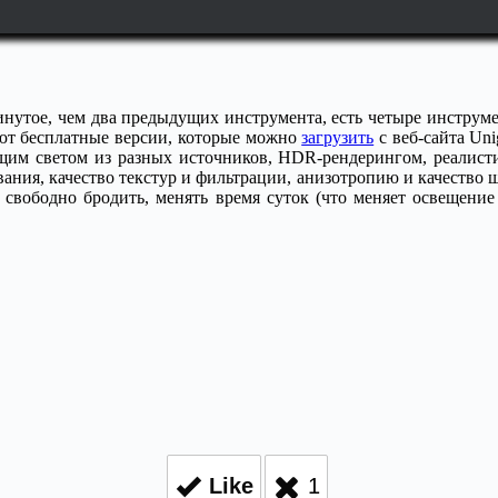
винутое, чем два предыдущих инструмента, есть четыре инструме
ают бесплатные версии, которые можно
загрузить
с веб-сайта Un
щим светом из разных источников, HDR-рендерингом, реалис
вания, качество текстур и фильтрации, анизотропию и качество 
 свободно бродить, менять время суток (что меняет освещение
Like
1