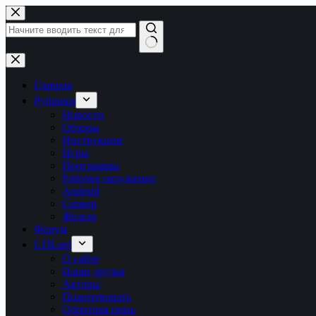
Перейти
к
сути
Ничего
не
найдено
Главная
Рубрики
Новости
Обзоры
Инструкции
Игры
Программы
Рабочее окружение
Android
Сервер
Железо
Форум
LTB.net
О сайте
Наши друзья
Авторы
Пожертвовать
Обратная связь