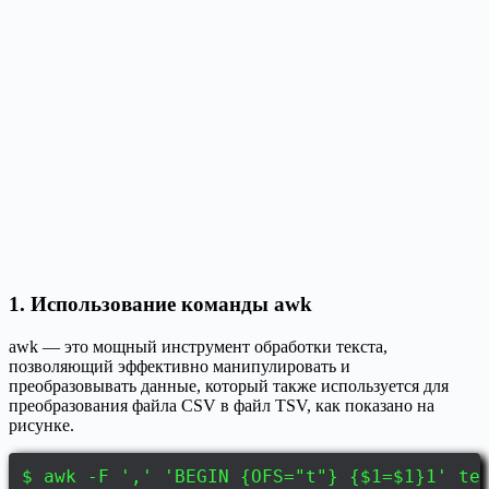
1. Использование команды awk
awk — это мощный инструмент обработки текста,
позволяющий эффективно манипулировать и
преобразовывать данные, который также используется для
преобразования файла CSV в файл TSV, как показано на
рисунке.
$ awk -F ',' 'BEGIN {OFS="t"} {$1=$1}1' te