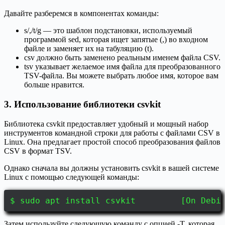
Давайте разберемся в компонентах команды:
s/,/t/g — это шаблон подстановки, используемый
программой sed, которая ищет запятые (,) во входном
файле и заменяет их на табуляцию (t).
csv должно быть заменено реальным именем файла CSV.
tsv указывает желаемое имя файла для преобразованного
TSV-файла. Вы можете выбрать любое имя, которое вам
больше нравится.
3. Использование библиотеки csvkit
Библиотека csvkit предоставляет удобный и мощный набор
инструментов командной строки для работы с файлами CSV в
Linux. Она предлагает простой способ преобразования файлов
CSV в формат TSV.
Однако сначала вы должны установить csvkit в вашей системе
Linux с помощью следующей команды:
$ sudo apt install csvkit [On Debian
Затем используйте следующую команду с опцией -T, которая