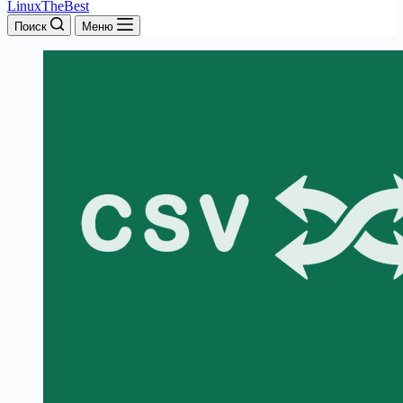
LinuxTheBest
Поиск
Меню