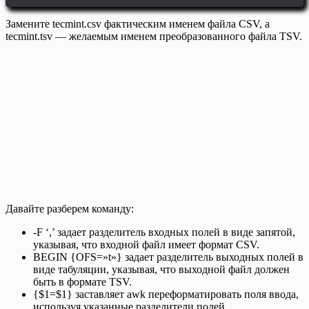
Замените tecmint.csv фактическим именем файла CSV, а
tecmint.tsv — желаемым именем преобразованного файла TSV.
Давайте разберем команду:
-F ‘,’ задает разделитель входных полей в виде запятой,
указывая, что входной файл имеет формат CSV.
BEGIN {OFS=»t»} задает разделитель выходных полей в
виде табуляции, указывая, что выходной файл должен
быть в формате TSV.
{$1=$1} заставляет awk переформатировать поля ввода,
используя указанные разделители полей.