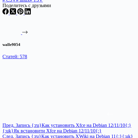
Поделитесь с друзьями
walle9054
Статей: 578
Пред.
Запись
{:ru}Как установить Xfce на Debian 12/11/10{:}
{:uk}Як встановити Xfce на Debian 12/11/10{:}
След.
Запись
{:ru}Как установить XWiki на Debian 11{:}{:uk}