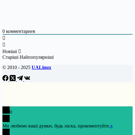
0
комментариев
Новіші
Старіші
Найпопулярніші
© 2010 - 2025
UALinux
0
Ми любимо ваші думки, будь ласка, прокоментуйте.
x