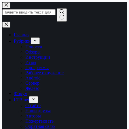
Перейти
к
сути
Ничего
не
найдено
Главная
Рубрики
Новости
Обзоры
Инструкции
Игры
Программы
Рабочее окружение
Android
Сервер
Железо
Форум
LTB.net
О сайте
Наши друзья
Авторы
Пожертвовать
Обратная связь