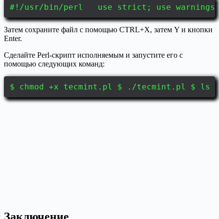
#!/usr/bin/perl use strict; use warnings;
Затем сохраните файл с помощью CTRL+X, затем Y и кнопки
Enter.
Сделайте Perl-скрипт исполняемым и запустите его с
помощью следующих команд:
$ chmod +x tecmint.pl $ ./tecmint.pl $ ls 
Заключение