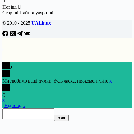
Новіші
Старіші
Найпопулярніші
© 2010 - 2025
UALinux
0
Ми любимо ваші думки, будь ласка, прокоментуйте.
x
(
)
x
|
Відповідь
Insert