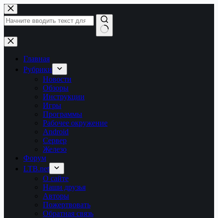
Перейти
к
сути
Ничего
не
найдено
Главная
Рубрики
Новости
Обзоры
Инструкции
Игры
Программы
Рабочее окружение
Android
Сервер
Железо
Форум
LTB.net
О сайте
Наши друзья
Авторы
Пожертвовать
Обратная связь