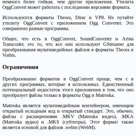
немного более гибкая, чем другие приложения. Утилита
OggConvert может работать с последними версиями формата.
Используются форматы Theora, Dirac и VP8. Не путайте
утилиту OggConvert с приложением Ogg Converter. Это
совершенно разные программы.
Общее, что есть в OggConvert, SoundConverter и Arista
Transcoder, это то, что все они используют GStreamer для
преобразования мультимедийных файлов в форматы Theora и
Vorbis.
Ограничения
Преобразование форматов в OggConvert проще, чем с в
других программах, которые я использовал. Единственный
потенциальный недостаток этого приложения в том, что оно
преобразует файлы только в форматы Ogg и Matroska.
Matroska является мультимедийным контейнером, имеющим
открытый исходным код и открытый стандарт. Это, обычно,
файлы с расширениями .MKV (Matroska видео), .MKA
(Matroska аудио) и .MKS (субтитры). Этот формат также
является основой для файлов .webm (WebM).