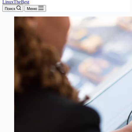
LinuxTheBest
Поиск
Меню