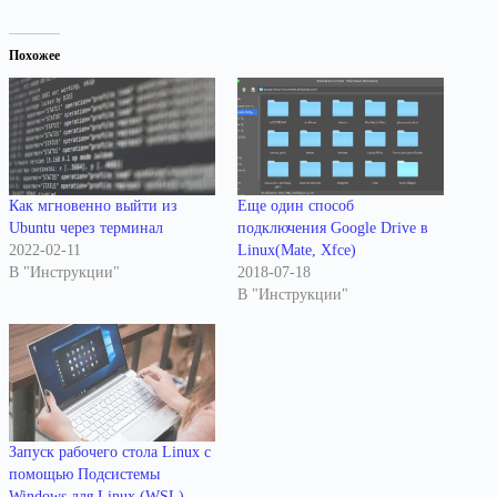
Похожее
Как мгновенно выйти из
Еще один способ
Ubuntu через терминал
подключения Google Drive в
2022-02-11
Linux(Mate, Xfce)
В "Инструкции"
2018-07-18
В "Инструкции"
Запуск рабочего стола Linux с
помощью Подсистемы
Windows для Linux (WSL)