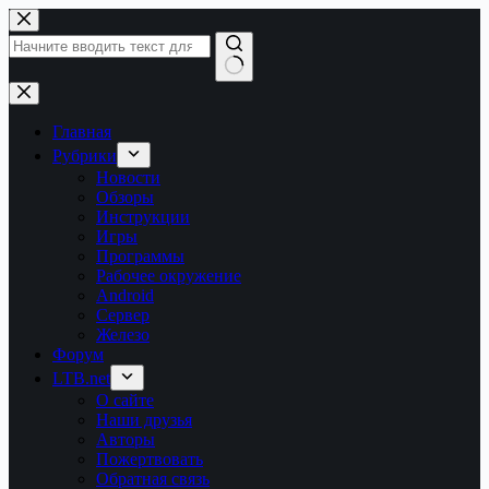
Перейти
к
сути
Ничего
не
найдено
Главная
Рубрики
Новости
Обзоры
Инструкции
Игры
Программы
Рабочее окружение
Android
Сервер
Железо
Форум
LTB.net
О сайте
Наши друзья
Авторы
Пожертвовать
Обратная связь