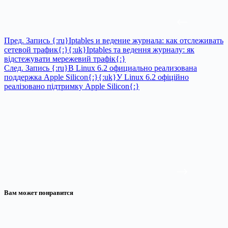
Пред.
Запись
{:ru}Iptables и ведение журнала: как отслеживать
сетевой трафик{:}{:uk}Iptables та ведення журналу: як
відстежувати мережевий трафік{:}
След.
Запись
{:ru}В Linux 6.2 официально реализована
поддержка Apple Silicon{:}{:uk}У Linux 6.2 офіційно
реалізовано підтримку Apple Silicon{:}
Вам может понравится