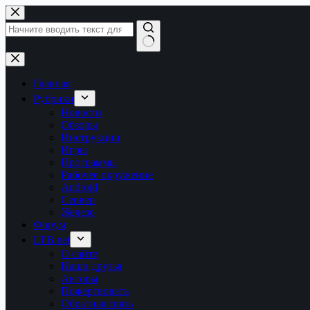
Перейти
к
сути
Ничего
не
найдено
Главная
Рубрики
Новости
Обзоры
Инструкции
Игры
Программы
Рабочее окружение
Android
Сервер
Железо
Форум
LTB.net
О сайте
Наши друзья
Авторы
Пожертвовать
Обратная связь