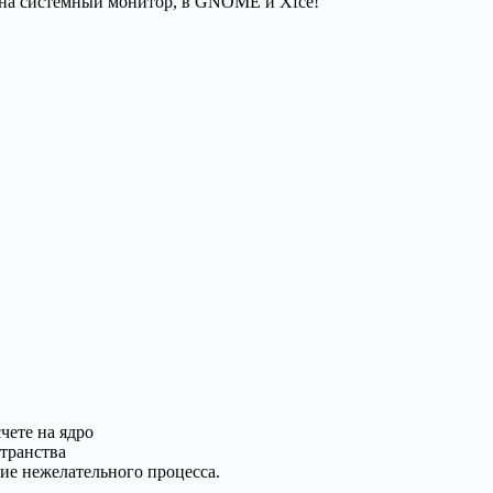
ть на системный монитор, в GNOME и Xfce!
чете на ядро
транства
ие нежелательного процесса.