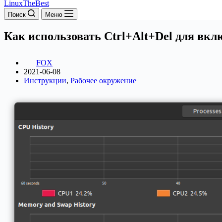
LinuxTheBest
Поиск
Меню
Как использовать Ctrl+Alt+Del для вкл
FOX
2021-06-08
Инструкции
,
Рабочее окружение