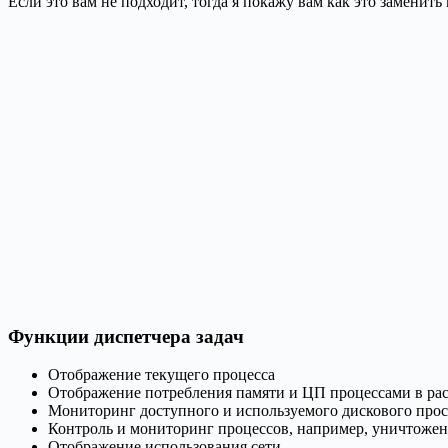
Если это вам не подходит, тогда я покажу вам как это замени
Функции диспетчера задач
Отображение текущего процесса
Отображение потребления памяти и ЦП процессами в рас
Мониторинг доступного и используемого дискового прос
Контроль и мониторинг процессов, например, уничтожен
Отображение использования сети.