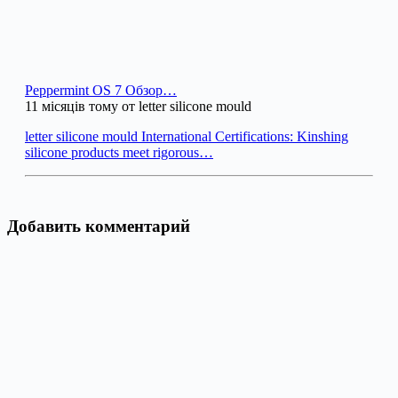
Peppermint OS 7 Обзор…
11 місяців тому от letter silicone mould
letter silicone mould International Certifications: Kinshing
silicone products meet rigorous…
Добавить комментарий