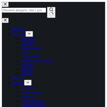
Перейти
к
сути
Ничего
не
найдено
Главная
Рубрики
Новости
Обзоры
Инструкции
Игры
Программы
Рабочее окружение
Android
Сервер
Железо
Форум
LTB.net
О сайте
Наши друзья
Авторы
Пожертвовать
Обратная связь