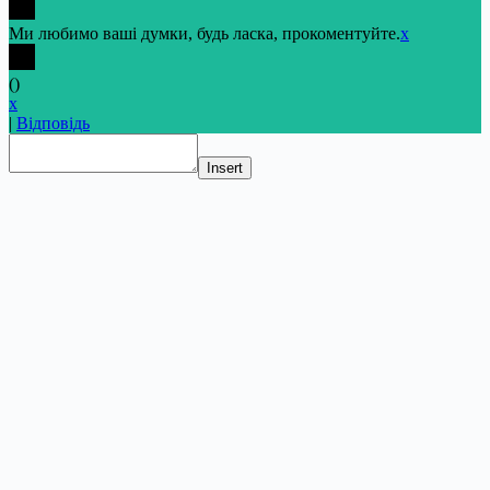
Ми любимо ваші думки, будь ласка, прокоментуйте.
x
(
)
x
|
Відповідь
Insert