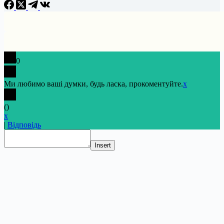
0
Ми любимо ваші думки, будь ласка, прокоментуйте.
x
(
)
x
|
Відповідь
Insert