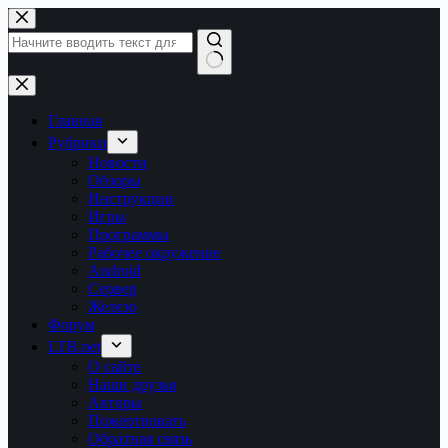
Перейти
к
сути
Ничего
не
найдено
Главная
Рубрики
Новости
Обзоры
Инструкции
Игры
Программы
Рабочее окружение
Android
Сервер
Железо
Форум
LTB.net
О сайте
Наши друзья
Авторы
Пожертвовать
Обратная связь