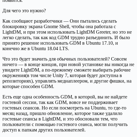
появится.
Для чего это нужно?
Как сообщают разработчики — Они пытались сделать
блокировку экрана Gnome Shell, чтобы она работала с
LightDM, и при этом использовать LightDM Greeter, но это не
легко сделать, так как код GDM трудно разъединить. И было
принято решение использовать GDM в Ubuntu 17.10, и
конечно же в Ubuntu 18.04 LTS.
Что это будет значить для обычных пользователей? Совсем
ничего — в конце концов, при новой установке вы никогда не
увидите LightDM, а по-прежнему сможете выбирать рабочие
окружения(в том числе Unity 7, которая будет доступна в
репозиториях), управлять медиаплеером, и другие фишки, на
которые способен GDM.
Есть еще одна особенность GDM, в которой, вы не найдете
гостевой сессии, так как GDM, вовсе не поддерживает
гостевых сеансов. Но если посмотреть на Ubuntu, то где-то
месяц назад, пришло обновление, которое также удалило
гостевые сеансы в LightDM, и это обосновали тем, что
пользователи с помощью гостевого сеанса, могли получить
доступ к папкам других пользователей.