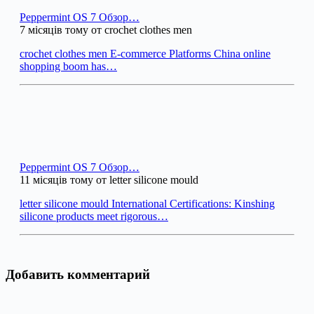
Peppermint OS 7 Обзор…
7 місяців тому от crochet clothes men
crochet clothes men E-commerce Platforms China online
shopping boom has…
Peppermint OS 7 Обзор…
11 місяців тому от letter silicone mould
letter silicone mould International Certifications: Kinshing
silicone products meet rigorous…
Добавить комментарий