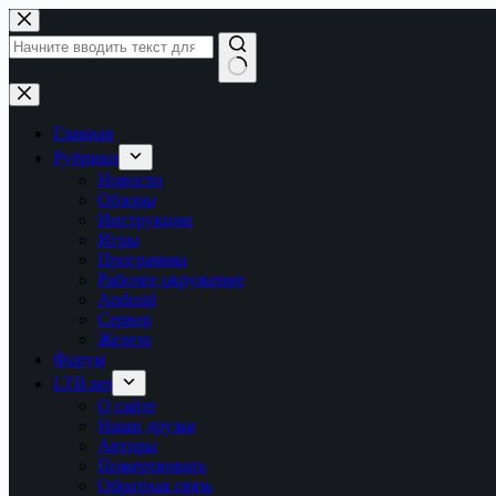
Перейти
к
сути
Ничего
не
найдено
Главная
Рубрики
Новости
Обзоры
Инструкции
Игры
Программы
Рабочее окружение
Android
Сервер
Железо
Форум
LTB.net
О сайте
Наши друзья
Авторы
Пожертвовать
Обратная связь