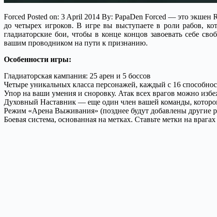
Forced Posted on: 3 April 2014 By: PapaDen Forced — это экшен
до четырех игроков.
В игре вы выступаете в роли рабов, к
гладиаторские бои, чтобы в конце концов завоевать себе св
вашим проводником на пути к признанию.
Особенности игры:
Гладиаторская кампания: 25 арен и 5 боссов
Четыре уникальных класса персонажей, каждый с 16 способнос
Упор на ваши умения и сноровку. Атак всех врагов можно изб
Духовный Наставник — еще один член вашей команды, которог
Режим «Арена Выживания» (позднее будут добавлены другие 
Боевая система, основанная на метках. Ставьте метки на враг