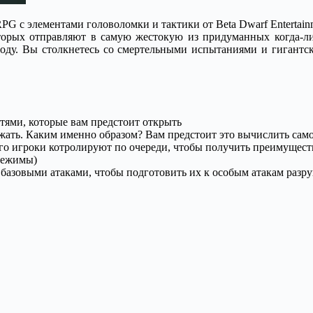
 RPG с элементами головоломки и тактики от Beta Dwarf Entertain
оторых отправляют в самую жестокую из придуманных когда-л
ободу. Вы столкнетесь со смертельными испытаниями и гигант
тями, которые вам предстоит открыть
ежать. Каким именно образом? Вам предстоит это вычислить само
о игроки котролируют по очереди, чтобы получить преимущест
режимы)
ах базовыми атаками, чтобы подготовить их к особым атакам раз