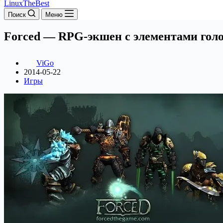
LinuxTheBest
Поиск
Меню
Forced — RPG-экшен с элементами гол
ViGo
2014-05-22
Игры